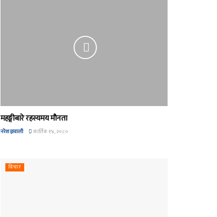
महङ्गीबारे रहस्यमय मौनता
नरेश ज्ञवाली
कार्तिक १४, २०८०
विचार