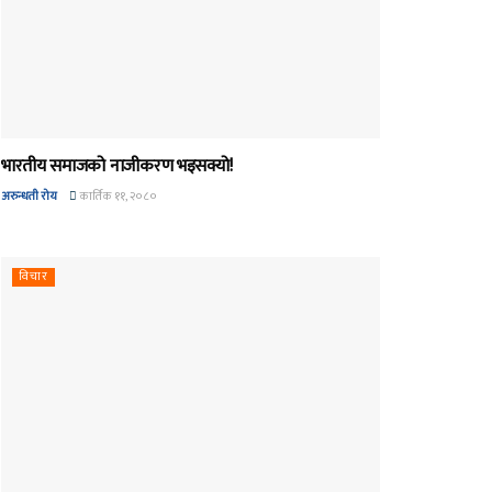
भारतीय समाजको नाजीकरण भइसक्यो!
अरुन्धती रोय
कार्तिक ११, २०८०
विचार