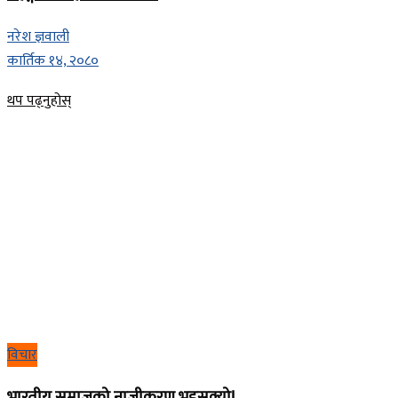
नरेश ज्ञवाली
कार्तिक १४, २०८०
Details
थप पढ्नुहोस्
विचार
भारतीय समाजको नाजीकरण भइसक्यो!