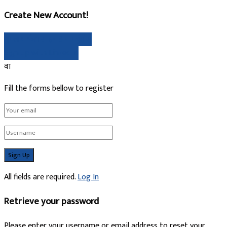
Create New Account!
गुगल मार्फत साइन अप गर्नुहोस्
Sign Up with Linked In
वा
Fill the forms bellow to register
All fields are required.
Log In
Retrieve your password
Please enter your username or email address to reset your