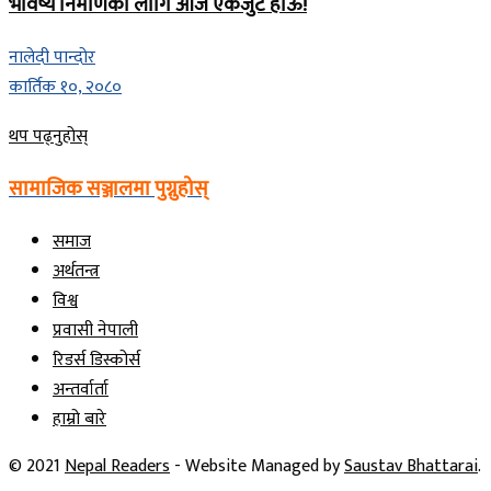
भविष्य निर्माणका लागि आजै एकजुट होऊँ!
नालेदी पान्दोर
कार्तिक १०, २०८०
Details
थप पढ्नुहोस्
सामाजिक सञ्जालमा पुग्नुहोस्
समाज
अर्थतन्त्र
विश्व
प्रवासी नेपाली
रिडर्स डिस्कोर्स
अन्तर्वार्ता
हाम्रो बारे
© 2021
Nepal Readers
- Website Managed by
Saustav Bhattarai
.