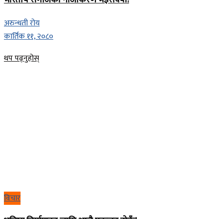
अरुन्धती रोय
कार्तिक ११, २०८०
Details
थप पढ्नुहोस्
विचार