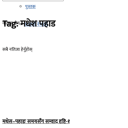
पुस्तक
Tag:
मधेश पहाड
नतिजा छैन
प्रवासी नेपाली
सबै नतिजा हेर्नुहोस्
मधेस–पहाडः समयसँग सम्वाद दृष्टि-१