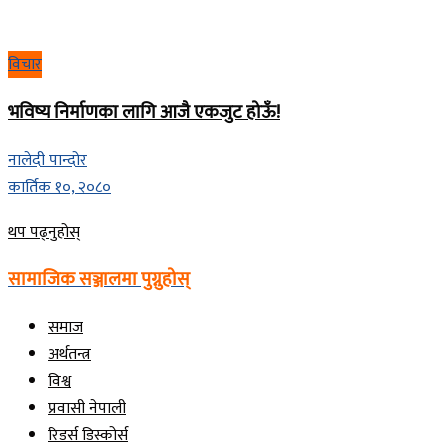
विचार
भविष्य निर्माणका लागि आजै एकजुट होऊँ!
नालेदी पान्दोर
कार्तिक १०, २०८०
Details
थप पढ्नुहोस्
सामाजिक सञ्जालमा पुग्नुहोस्
समाज
अर्थतन्त्र
विश्व
प्रवासी नेपाली
रिडर्स डिस्कोर्स