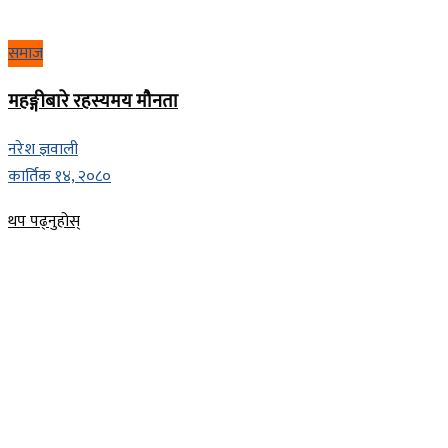
समाज
महङ्गीबारे रहस्यमय मौनता
नरेश ज्ञवाली
कार्तिक १४, २०८०
Details
थप पढ्नुहोस्