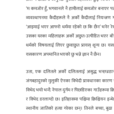
‘म कमजोर हुँ, भगवानले नै हामीलाई कमजोर बनाएर प
व्यवस्थापनमा कैदीहरूले नै अर्को क‌ैदीलाई नियन्त्रण
‘आइमाई भएर आफ्नो धर्ममा रहेको छ कि छैन’ भनेर रेखदेख 
उसका घरका महिलाहरू अर्को अछुत-उत्पीडित भएर बाँच
धर्मको विषयलाई लिएर छुवाछुत प्रायस् शून्य छ। यस 
यसकारण अपमानित भएको छु भन्ने ज्ञान नै छैन।
उता, एक दलितले अर्को दलितलाई असुद्ध भन्छन्रठान्
जंगबहादुरको मुलुकी ऐनका विभेदी प्रावधानका कारण 
विभेद भयो भन्दै नेपाल दुर्गम र पिछडिएका गाउँहरूमा क्र
र विभेद डरलाग्दो छ। इतिहासमा पश्चिमा क्रिश्चियन इन्भ
स्थानीय जातिको हत्या गरेका छन्। तिनले बच्चा, बुढा र ब