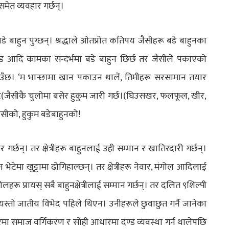
 समेत व्यवहार गर्छन्।
डे बाहुन पुग्छन्। श्रद्धाले ओतप्रोत कतिपय जैसीहरू बडे बाहुनका
ण्ड आदि कामका सन्दर्भमा बडे बाहुन छिर्छ तर जैसीले पकाएको
ाउँछ। ‘म भान्छामा खान पकाउन थालें, तिमीहरू सरसामान तयार
र(जैसीकै चुलोमा बसेर हुकुम जारी गर्छ।(घिउसखर, फलफूल, खीर,
ैसीको, हुकुम बडेबाहुनको!
र गर्छन्। तर क्षेत्रीहरू बाहुनलाई उही सम्मान र खातिरदारी गर्छन्।
 भेटेमा खुट्टामा ढोगिहाल्छन्। तर क्षेत्रीहरू नेवार, मंगोल आदिलाई
लहरू प्रायस् सबै बाहुनक्षेत्रीलाई सम्मान गर्छन्। तर दलित ९शिल्पी
यस्तो जातीय विभेद पहिले थिएन। उनीहरूले छुवाछुत गर्नै जानेका
ा समाज वर्गिकरण र सोही आधारमा दण्ड व्यवस्था गर्न थालेपछि