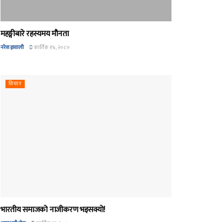
महङ्गीबारे रहस्यमय मौनता
नरेश ज्ञवाली
कार्तिक १४, २०८०
विचार
भारतीय समाजको नाजीकरण भइसक्यो!