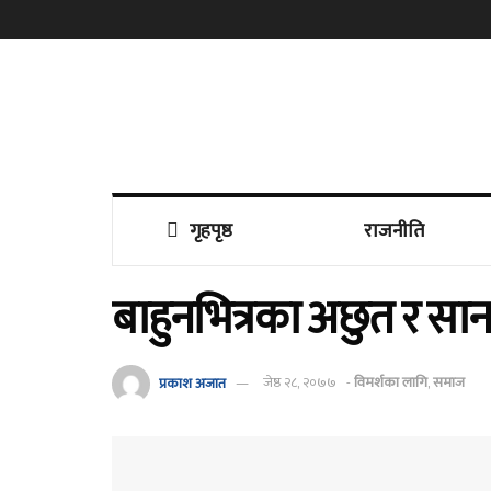
गृहपृष्ठ
राजनीति
बाहुनभित्रका अछुत र सान
प्रकाश अजात
जेष्ठ २८, २०७७
-
विमर्शका लागि
,
समाज