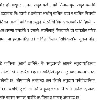
निचोड हो-आफू र आफ्ना समुदायले अर्को सिमान्तकृत समुदायमाथि
भइहाल्छ नि! ‘हामी र उनीहरू अर्थात् कथित उच्च र कथित निचको
टेको अर्को कविला(समूह) भेट्नेवित्तिकै एकअर्काप्रति ‘हामी र
को अवधारणा बनाउँथे र एकले अर्कोलाई सिध्याउने वा कमजोर पारेर
माजमा हस्तान्तरित छ। चर्चित किताब ‘सेपियन्स’मा युवल नोहा
उटै कविला (आर्य ठानिने) कै समुदायले आफ्नै समुदायभित्रका
र्माण गरेको छ। र, करिब ३ हजार बर्षदेखि शुद्ररअछुतका नाममा एउटा
िराखेको छ। शोषणको सब‌भन्दा तल परेको समुदाय मनोवैज्ञानिक,
। यद्यपि, ठूलो ठानिने बाहुनहरूबीच नै पनि अनेक दर्जाका
्वासकै कारण समाज पछौटे छ, विकाश प्रायस् अवरूद्ध छ।