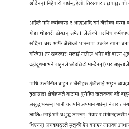
खाँदैनन्। बिहेबारी बार्छन्, हेलाँ, तिरस्कार र छुवाछुतको
अहिले पनि कर्मकाण्ड र श्राद्धआदि गर्न जैसीका घरमा ब
गोडा धोइवरी ढोग्छन् समेत। जैसीको घरभित्र कर्मका
खाँदैन। बरू आफैं जैसीको भान्छामा उक्लेर खाना बन
गरिदेउ। तर खबरदार! मलाई नछोऊ’ भनेर बडे बाउन शुद्
दहीदूधमा भने बाहुनले छोइछिटो मान्दैनन्।) घर अछुत(ज
माथि उल्लेखित बाहुन र जैसीहरू क्षेत्रीलाई अछुत व्यवहा
बुढाखाडा क्षेत्रीहरूले बाटामा पुरोहित खलकका बडे बाहुन
असुद्ध भन्छन्। पानी चलेपनि अपमान गर्छन्। नेवार र मंगो
जाति० लाई भने अशुद्ध ठान्छन्। नेवार र मंगोलहरूसँग 
थिएनन्। जंगबहादुरले मुलुकी ऐन बनाएर जातका आधारम