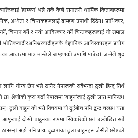
 व्यक्तिलाई ‘ब्राम्हण’ भन्ने तर्क केही सनातनी धार्मिक किताबहरूमा
 अध्येता र चिन्तकहरूलाई ब्राम्हण उपाधी दिँदैन। प्राधिकार,
ने, चिन्तन गर्ने र नयाँ आविस्कार गर्ने चिन्तकहरूलाई यो समाज
ै भौतिकवादीरअनिश्वरवादीहरूकै वैज्ञानिक आविस्कारहरू प्रयोग
 आधारमा मात्र मान्छेले ब्राम्हणको उपाधि पाउँछ। जन्मैले शुद्र
लागि योग्य छैन भन्ने ठानेर नेपालको सबैभन्दा ठूलो हिन्दू तिर्थ
छ। श्रेणीको कुरा गर्दा नेपालमा ‘बाहुन’लाई ठूलो जात मानिन्छ।
छन्। ठूलो बाहुन को भन्ने विषयमा यी दुईबीच पनि द्वन्द चल्छ। यता
भने आफूलाई दोस्रो बाहुनका रूपमा स्विकारेको छ। उल्लेखित सबै
ठान्छन्। अझै पनि प्राय: बुढापाका ठूला बाहुनहरू जैसीले छोएको