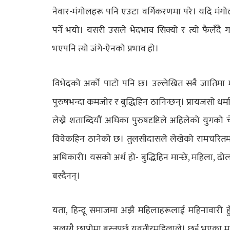
नेवार-मंगोलहरू पनि एउटा वर्गिकरणमा परे। यदि मंगोलल
पर्ने भयो। यसरी उसले भेदभाव सिक्यो र त्यो फैलँद
भएपनि त्यो जंगे-ऐनको प्रभाव हो।
विभेदको अर्को पाटो पनि छ। उल्लेखित सबै जातिमा मात
पुरुषभन्दा कमजोर र बुद्धिहिन ठानिन्छन्। प्रायजसो धर्मान
लेख्ने शताब्दियौं अघिका पुरुषदृष्टिले अहिलेको युगक
विवेकहिन ठानेको छ। तुलसीदासले लेखेको रामचरितमा
अधिकारी। यसको अर्थ हो- बुद्धिहिन मान्छे, महिला, ढ
बस्दैनन्।
यता, हिन्दू समाजमा अझै महिलाहरूलाई महिनावारी हु
अलग्गै छाप्रोमा बस्नुपर्छ युवतीरमहिलाले। छुई भएका 