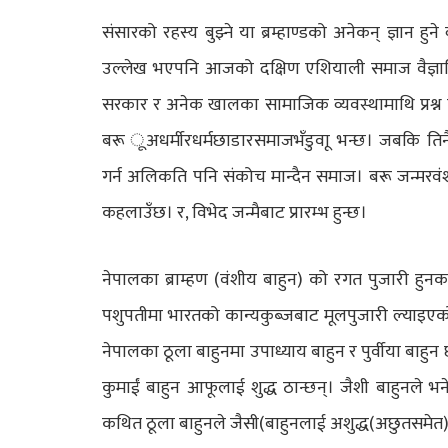
संसारको रहस्य बुझ्ने या ब्रम्हाण्डको अनेकन् ज्ञान हुने
उल्लेख भएपनि आजको दक्षिण एशियाली समाज वैज्ञानिक,
सरकार र अनेक खालका सामाजिक व्यवस्थामाथि प्रश्न गर्
बरू ूअधर्मीरधर्मछाडारसमाजभँडुवाू भन्छ। जबकि तिन
गर्न अलिकति पनि संकोच मान्दैन समाज। बरू जन्मरवंशका
कहलाउँछ। र, विभेद जन्मैबाट प्रारम्भ हुन्छ।
नेपालका ब्राम्हण (वंशीय बाहुन) को रगत पुजारी हुनका 
पशुपतीमा भारतको कान्यकुब्जबाट मूलपुजारी ल्याइएको 
नेपालका ठूला बाहुनमा उपाध्याय बाहुन र पुर्वीया बाहुन 
कुमाईं बाहुन आफूलाई शुद्ध ठान्छन्। जैशी बाहुनले 
कथित ठूला बाहुनले जैसी(बाहुनलाई अशुद्ध(अछुतसमेत) 