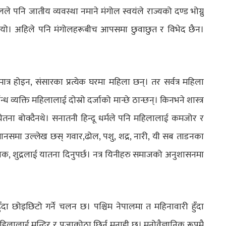
े पनि जातीय व्यवस्था नमाने मंगोल स्वयंले राज्यको दण्ड भोग्नु
ै गयो। अहिले पनि मंगोलहरूबीच आपसमा छुवाछुत र विभेद छैन।
्र होइन, संसारका प्रत्येक घरमा महिला छन्। तर सर्वत्र महिला
्ध व्यक्ति महिलालाई दोस्रो दर्जाको मान्छे ठान्छन्। किनभने शास्त्र
ो चेतना बोक्दैनथे। सनातनी हिन्दू धर्मले पनि महिलालाई कमजोर र
नसमा उल्लेख छस् गवार,ढोल, पशु, शद्र, नारी, यी सब ताडनका
ोलक, शुद्रलाई यातना दिनुपर्छ। नत्र यिनीहरु समाजको अनुशासनमा
ँदा छोइछिटो गर्ने चलन छ। पश्चिम नेपालमा त महिनावारी हुँदा
महिलालाई मन्दिर र पुजाकोठा छिर्न मनाही छ। मनोवैज्ञानिक रूपमै