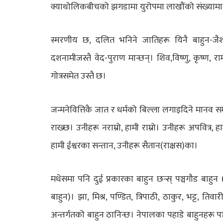
क्याथोलिकबीचको झगडामा युरोपमा लाखौंको संख्यामा 
स्मरणीय छ, दलित भनिने जातिहरू यिनै बाहुन-जैशी-क्
दशनामीजस्तै वेद-पुराण मान्छन्। शिव,विष्णु, कृष्ण, रा
गोत्रसमेत उस्तै छ।
जन्मनेवित्तिकै जात र धर्मको बिल्ला लगाइदिने मानव सम
राख्छ। उनीहरू नराम्रो, हामी राम्रो। उनीहरू अपवित्र,
हामी ईश्वरका सन्तान, उनीहरू सैतान(राक्षस)का।
मधेसमा पनि दुई प्रकारका बाहुन छन्स् पञ्चगौड बाहुन
बाहुन)। झा, मिश्र, पण्डित, त्रिपाठी, ठाकुर, भट्ट, त
अन्तर्गतको बाहुन ठानिन्छ। नेपालका पहाडे बाहुनहरू पञ