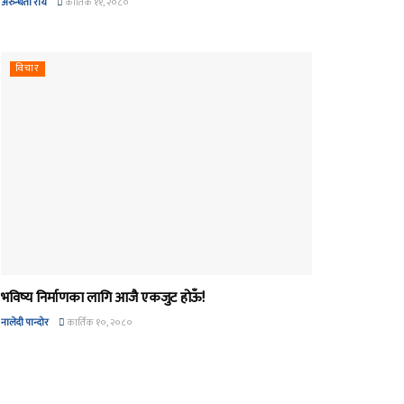
अरुन्धती रोय
कार्तिक ११, २०८०
विचार
भविष्य निर्माणका लागि आजै एकजुट होऊँ!
नालेदी पान्दोर
कार्तिक १०, २०८०