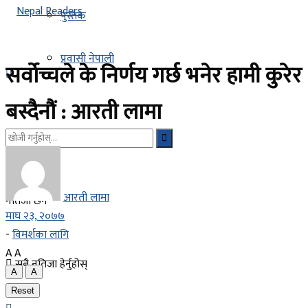
पुस्तक
प्रवासी नेपाली
सर्वोच्चले के निर्णय गर्छ भनेर हामी कुरेर
बस्दैनौं : आरती लामा
आरती लामा
नतिजा छैन
माघ २३, २०७७
-
विमर्शका लागि
A
A
सबै नतिजा हेर्नुहोस्
A
A
Reset