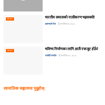
भारतीय समाजको नाजीकरण भइसक्यो!
विचार
अरुन्धती रोय
कार्तिक ११, २०८०
भविष्य निर्माणका लागि आजै एकजुट होऊँ!
विचार
नालेदी पान्दोर
कार्तिक १०, २०८०
सामाजिक सञ्जालमा पुग्नुहोस्