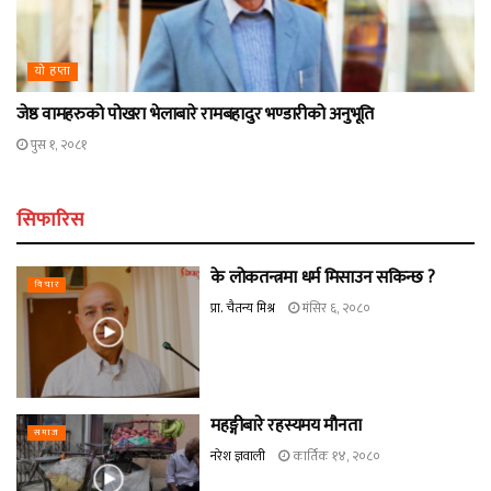
यो हप्ता
जेष्ठ वामहरुको पोखरा भेलाबारे रामबहादुर भण्डारीको अनुभूति
पुस १, २०८१
सिफारिस
के लोकतन्त्रमा धर्म मिसाउन सकिन्छ ?
विचार
प्रा. चैतन्य मिश्र
मंसिर ६, २०८०
महङ्गीबारे रहस्यमय मौनता
समाज
नरेश ज्ञवाली
कार्तिक १४, २०८०