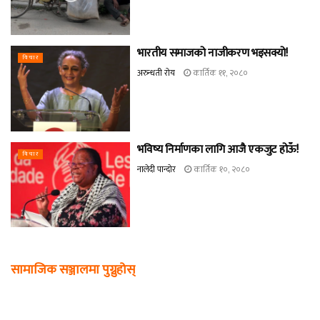
भारतीय समाजको नाजीकरण भइसक्यो!
विचार
अरुन्धती रोय
कार्तिक ११, २०८०
भविष्य निर्माणका लागि आजै एकजुट होऊँ!
विचार
नालेदी पान्दोर
कार्तिक १०, २०८०
सामाजिक सञ्जालमा पुग्नुहोस्