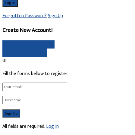
Forgotten Password?
Sign Up
Create New Account!
गुगल मार्फत साइन अप गर्नुहोस्
Sign Up with Linked In
वा
Fill the forms bellow to register
All fields are required.
Log In