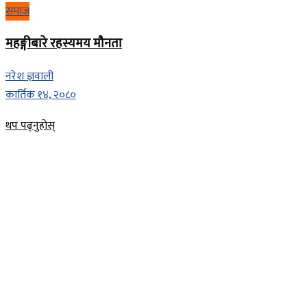
समाज
महङ्गीबारे रहस्यमय मौनता
नरेश ज्ञवाली
कार्तिक १४, २०८०
Details
थप पढ्नुहोस्