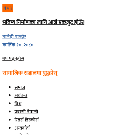
विचार
भविष्य निर्माणका लागि आजै एकजुट होऊँ!
नालेदी पान्दोर
कार्तिक १०, २०८०
Details
थप पढ्नुहोस्
सामाजिक सञ्जालमा पुग्नुहोस्
समाज
अर्थतन्त्र
विश्व
प्रवासी नेपाली
रिडर्स डिस्कोर्स
अन्तर्वार्ता