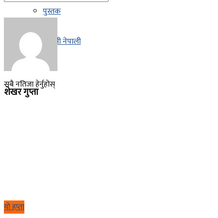
पुस्तक
नतिजा छैन
प्रवासी नेपाली
सबै नतिजा हेर्नुहोस्
शेखर गुप्ता
यो हप्ता