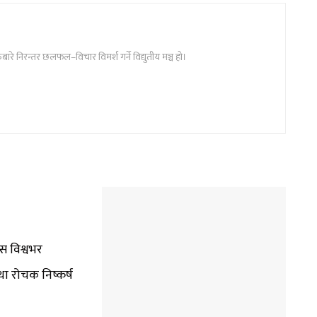
ुबारे निरन्तर छलफल–विचार विमर्श गर्ने विद्युतीय मञ्च हो।
हस विश्वभर
ा रोचक निष्कर्ष