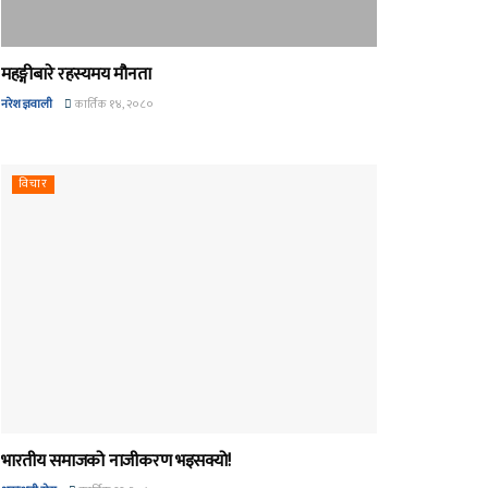
महङ्गीबारे रहस्यमय मौनता
नरेश ज्ञवाली
कार्तिक १४, २०८०
विचार
भारतीय समाजको नाजीकरण भइसक्यो!