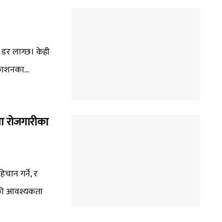
डर लाग्छ। केही
काशनका...
ुवा रोजगारीका
चान गर्ने, र
नको आवश्यकता