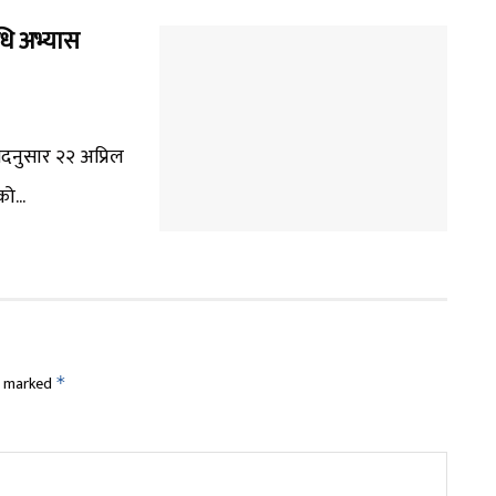
िधि अभ्यास
 तदनुसार २२ अप्रिल
ो...
re marked
*