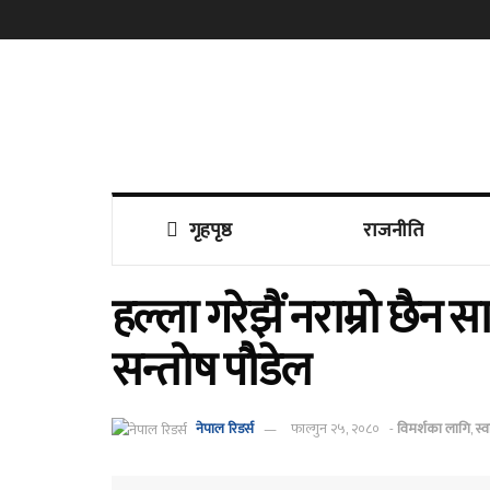
गृहपृष्ठ
राजनीति
हल्ला गरेझैं नराम्रो छैन स
सन्तोष पौडेल
नेपाल रिडर्स
फाल्गुन २५, २०८०
-
विमर्शका लागि
,
स्व