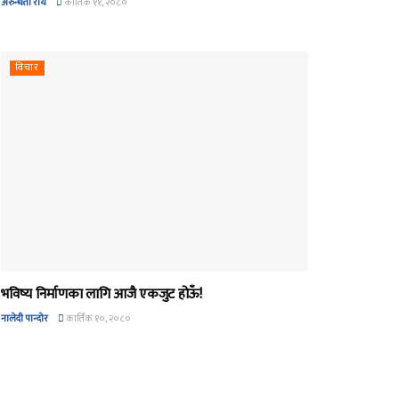
अरुन्धती रोय
कार्तिक ११, २०८०
विचार
भविष्य निर्माणका लागि आजै एकजुट होऊँ!
नालेदी पान्दोर
कार्तिक १०, २०८०