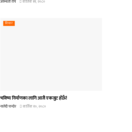
अरुन्धती रोय
कार्तिक ११, २०८०
विचार
भविष्य निर्माणका लागि आजै एकजुट होऊँ!
नालेदी पान्दोर
कार्तिक १०, २०८०