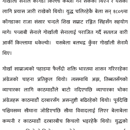
गोर्खाली सेनाले काँगडा किल्ला कब्जा गर्न सकेको थिएन र यसका
लागि प्रयास जारी राखेको थियो। युद्ध चलिरहेकै बेला सन् १८०९मा
काँगडाका राजा संसार चन्दले शिख सम्राट रञ्जित सिंहसँग सहयोग
मागे। पन्जाबी सेनाले गोर्खाली सेनालाई पराजित गर्दै सतलज वारी
आर्की किल्लामा धकेल्यो। यसबेला बलभद्र कुँवर गोर्खाली सेनामै
थिए।
गोर्खा साम्राज्यको पहाडमा फैलँदो शक्ति भारतमा शासन गरिररहेका
अंग्रेजको चाहना प्रतिकुल थियो। त्यसमाथि अझ, तिब्बतसँगको
व्यापारका लागि काठमाडौंले बाटो नदिएपछि व्यापारका भोका
अंग्रेजहरू काठमाडौं दरबारसँग असन्तुष्टी बढिरहेको थियो। पूर्वदेखि
पश्चिमसम्म सीमाना जोडिएपछि सीमा विवादलाई लिएर बेलाबेला
कम्पनी र काठमाडौं दरबारबीच किचलो भइरहेकै थियो। युद्धको