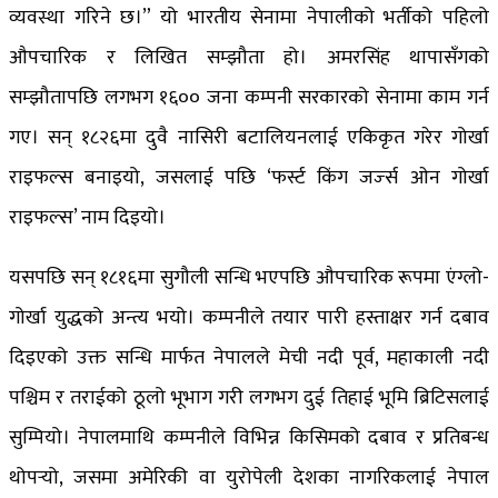
व्यवस्था गरिने छ।” यो भारतीय सेनामा नेपालीको भर्तीको पहिलो
औपचारिक र लिखित सम्झौता हो। अमरसिंह थापासँगको
सम्झौतापछि लगभग १६०० जना कम्पनी सरकारको सेनामा काम गर्न
गए। सन् १८२६मा दुवै नासिरी बटालियनलाई एकिकृत गरेर गोर्खा
राइफल्स बनाइयो, जसलाई पछि ‘फर्स्ट किंग जर्ज्स ओन गोर्खा
राइफल्स’ नाम दिइयो।
यसपछि सन् १८१६मा सुगौली सन्धि भएपछि औपचारिक रूपमा एंग्लो-
गोर्खा युद्धको अन्त्य भयो। कम्पनीले तयार पारी हस्ताक्षर गर्न दबाव
दिइएको उक्त सन्धि मार्फत नेपालले मेची नदी पूर्व, महाकाली नदी
पश्चिम र तराईको ठूलो भूभाग गरी लगभग दुई तिहाई भूमि ब्रिटिसलाई
सुम्पियो। नेपालमाथि कम्पनीले विभिन्न किसिमको दबाव र प्रतिबन्ध
थोपर्‍यो, जसमा अमेरिकी वा युरोपेली देशका नागरिकलाई नेपाल