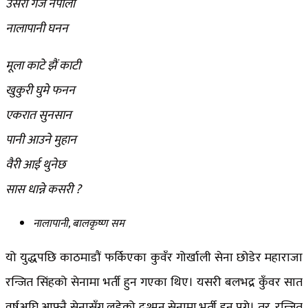
उसरी गर्जे नेपाली
नालापानी घनन
मूला काटे झैं काटी
खुकुरी घुमे फनन
एकरात सुनसान
पानी आउने मुहान
वैरी आई थुनेछ
सास धान्ने कसरी ?
नालापानी, बालकृष्ण सम
यो युद्धपछि काठमाडौं फर्किएका कुवँर गोर्खाली सेना छोडेर महाराजा
रन्जित सिंहको सेनामा भर्ती हुन गएका थिए। यसरी बलभद्र कुँवर सात
वर्षअघि आफ्नै सेनासँग लडेको दुश्मन सेनामा भर्ती हुन पुगे। तर, रन्जित