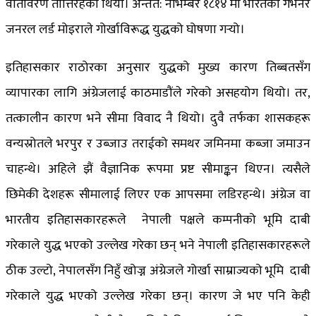
वातावरण तात्तिरहेको थियो। अन्तत: नोभेम्बर १८१४ मा भारतका गभर्नर
जनरल लर्ड मोइराले गोर्खाविरूद्ध युद्धको घोषणा गर्‍यो।
इतिहासकार राठोरका अनुसार युद्धको मुख्य कारण तिब्बतसँग
व्यापारका लागि अंग्रेजलाई काठमाडौंले गरेको असहयोग थियो। तर,
तत्कालीन कारण भने सीमा विवाद नै थियो। दुवै तर्फका शासकहरू
वन्यस्रोतले भरपुर र उब्जाउ तराईको समथर जमिनमा कब्जा जमाउन
चाहन्थे। अहिले झैं वैज्ञानिक रूपमा प्रष्ट सीमाङ्कन थिएन। त्यसैले
छिमेकी देशहरू सीमालाई लिएर एक आपसमा लडिरहन्थे। अंग्रेज वा
भारतीय इतिहासकारहरूले नेपाली पक्षले कम्पनीको भूमि दाबी
गरेकाले युद्ध भएको उल्लेख गरेका छन् भने नेपाली इतिहासकारहरूले
ठीक उल्टो, नेपालसँग निहुँ खोज्न अंग्रेजले गोर्खा साम्राज्यको भूमि दाबी
गरेकाले युद्ध भएको उल्लेख गरेका छन्। कारण जे भए पनि केही