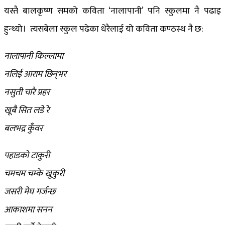
यस्तै बालकृष्ण समको कविता ‘नालापानी’ पनि स्कुलमा नै पढाइ
हुन्थ्यो। त्यसबेला स्कुल पढेका धेरैलाई यो कविता कण्ठस्थ नै छ:
नालापानी किल्लामा
नलिई आराम छिन्‌भर
नसुती चारै प्रहर
खूबै सित लडे रे
बलभद्र कुँवर
पहाडको टाकुरी
चमचम चम्के खुकुरी
जसरी मेघ गर्जन्छ
आकाशमा सनन