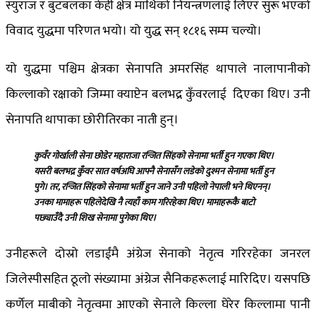
स्युराज र बुटबलका केही क्षेत्र माथिको नियन्त्रणलाई लिएर सुरू भएको
विवाद युद्धमा परिणत भयो। यो युद्ध सन् १८१६ सम्म चल्यो।
यो युद्धमा पश्चिम क्षेत्रका सेनापति अमरसिंह थापाले नालापानीको
किल्लाको रक्षाको जिम्मा क्याप्टेन बलभद्र कुँवरलाई दिएका थिए। उनी
सेनापति थापाका छोरीतिरका नाती हुन्।
कुवँर गोर्खाली सेना छोडेर महाराजा रन्जित सिंहको सेनामा भर्ती हुन गएका थिए।
यसरी बलभद्र कुँवर सात वर्षअघि आफ्नै सेनासँग लडेको दुश्मन सेनामा भर्ती हुन
पुगे। तर
,
रन्जित सिंहको सेनामा भर्ती हुन जाने उनी पहिलो नेपाली भने थिएनन्।
उनका मामाहरू पहिलेदेखि नै त्यहाँ काम गरिरहेका थिए। मामाहरूकै बाटो
पछ्याउँदै उनी शिख सेनामा पुगेका थिए।
उनीहरूले दोस्रो लडाईंमै अंग्रेज सेनाको नेतृत्व गरिरहेका जनरल
जिलेस्पीसहित ठूलो संख्यामा अंग्रेज सैनिकहरूलाई मारिदिए। यसपछि
कर्णेल माबीको नेतृत्वमा आएको सेनाले किल्ला घेरेर किल्लामा पानी