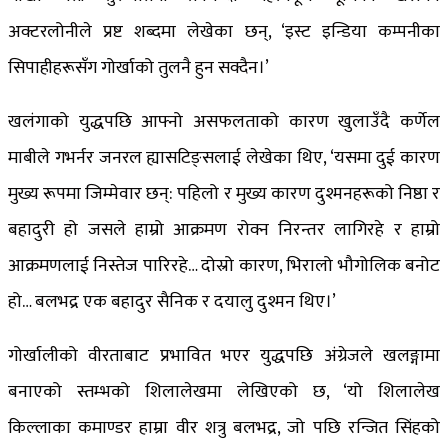
अक्टरलोनीले प्रष्ट शब्दमा लेखेका छन्, ‘इस्ट इन्डिया कम्पनीका
सिपाहीहरूसँग गोर्खाको तुलनै हुन सक्दैन।’
खलंगाको युद्धपछि आफ्नो असफलताको कारण खुलाउँदै कर्णेल
माबीले गभर्नर जनरल ह्यासटिङ्सलाई लेखेका थिए, ‘यसमा दुई कारण
मुख्य रूपमा जिम्मेवार छन्: पहिलो र मुख्य कारण दुश्मनहरूको निष्ठा र
बहादुरी हो जसले हाम्रो आक्रमण रोक्न निरन्तर लागिरहे र हाम्रो
आक्रमणलाई निस्तेज पारिरहे… दोस्रो कारण, भिरालो भौगोलिक बनोट
हो… बलभद्र एक बहादुर सैनिक र दयालु दुश्मन थिए।’
गोर्खालीको वीरताबाट प्रभावित भएर युद्धपछि अंग्रेजले खलङ्गामा
बनाएको स्तम्भको शिलालेखमा लेखिएको छ, ‘यो शिलालेख
किल्लाका कमाण्डर हाम्रा वीर शत्रु बलभद्र, जो पछि रन्जित सिंहको