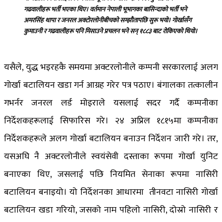
गढवालीहरू भर्ती भएका थिए। वर्तमान नेपाली भूभागका बासिन्दाको भर्ती भने
अमरसिंह थापा र जनरल अक्टोरलोनीबीचको सम्झौतापछि सुरू भयो।
गोर्खासँग
कुमाउनी र गढवालीहरू पनि मिसाउने प्रचलन भने सन् १८८३ बाट रोकिएको थियो।
यसैले, युद्ध भइरहकै समयमा अक्टरलोनीले कम्पनी सरकारलाई अलग
गोर्खा बटालियन खडा गर्न आग्रह गरेर पत्र पठाए। बंगालका तत्कालीन
गभर्नर जनरल लर्ड मोइराले यसलाई सदर गर्दै कम्पनीका
निर्देशकहरूलाई सिफारिस गरे। २४ अप्रिल १८१५मा कम्पनीका
निर्देशकहरूले अलग गोर्खा बटालियन बनाउन निर्देशन जारी गरे। तर,
यसअघि नै अक्टरलोनीले स्वयंसेवी दस्ताका रूपमा गोर्खा युनिट
बनाएका थिए, जसलाई पछि नियमित सेनाका रूपमा नासिरी
बटालियन बनाइयो। यो निर्देशनका आधारमा तीनवटा नासिरी गोर्खा
बटालियन खडा गरियो, जसको नाम पहिलो नासिरी, दोस्रो नासिरी र