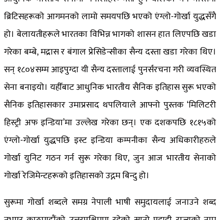
ब्रिटिसहरूको आगमनको लामो समयपछि भएको एंग्लो-गोर्खा युद्धसँगै
हो। बेलायतीहरूले भारतका विभिन्न भागको शासन हात लिएपछि खडा
गरेका बम्बे, मद्रास र बंगाल प्रेसिडेन्सीका सैन्य दस्ता खडा गरेका थिए।
सन् १८०४सम्म आइपुग्दा यी सैन्य दस्तालाई पुनर्संरचना गरी व्यवस्थित
सेना बनाइयो। यहीँबाट आधुनिक भारतीय सैनिक इतिहास सुरू भएको
सैनिक इतिहासकार उमाप्रसाद थपलियाले आफ्नो पुस्तक ‘मिलिटरी
हिस्ट्री अफ इन्डिया’मा उल्लेख गरेका छन्। एक दशकपछि १८१५को
एंग्लो-गोर्खा युद्धपछि इस्ट इन्डिया कम्पनीका सैन्य अधिकारीहरुले
गोर्खा युनिट गठन गर्न सुरू गरेका थिए, जुन आज भारतीय सेनाको
गोर्खा रेजिमेन्टहरूको इतिहासको उद्गम बिन्दु हो।
सुरूमा गोर्खा शब्दले समग्र नेपाली भाषी समुदायलाई जनाउने शब्द
नभएर काठमाडौंको उत्तरपश्चिममा रहेको सानो पहाडी राज्यको नाम