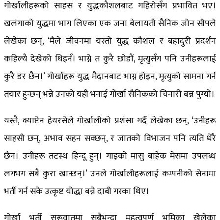
गोर्खालीहरूको साहस र युद्धकौशलबाट गहिरोसँग प्रभावित भए।
खलंगाको युद्धमा भाग लिएका एक जना बेलायती सैनिक जोन सीपले
लेखेका छन्, ‘मैले जीवनमा यस्तो युद्ध कौशल र बहादुरी प्रदर्शन
कहिल्यै देखेको थिइनँ। भाग्ने त कुरै छोडौं, मृत्युसँग पनि उनीहरूलाई
कुरै डर छैन।’ गोर्खाहरू युद्ध मैदानबाट भाग्न होइन, मृत्युको सामना गर्न
तयार हुन्छन् भन्ने उनको यही भनाई गोर्खा सैनिकको चिनारी बन्न पुग्यो।
यस्तै, क्याप्टेन हेयरसेले गोर्खालीको प्रशंसा गर्दै लेखेका छन्, ‘उनीहरू
साहसी छन्, अभाव सहन सक्छन्, र जातको विभाजन पनि त्यति धेरै
छैन। उनीहरू तटस्थ हिन्दू हुन्। गाइको मासु बाहेक मेसमा उपलब्ध
लगभग सबै कुरा खान्छन्।’ उनले गोर्खालीहरूलाई कम्पनीको सेनामा
भर्ती गर्न सके उत्कृष्ट योद्धा बन्ने दाबी गरका थिए।
गोर्खा भर्ती सुरूवातमा सबैभन्दा महत्वपूर्ण भूमिका खेलेका