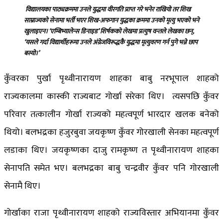
विद्यालयका पाठ्यक्रममा उनले युद्धमा वीरगति प्राप्त गरे भनेर राखियो तर शिख
साम्राज्यको सेनामा भर्ती भएर शिख-अफगान युद्धका क्रममा उनको मृत्यु भएको भने
खुलाइएन। ‘एम्बिभ्यालेन्स डिनाइड’ शिर्षकको लेखमा प्रत्युष वन्तले लेखका छन्,
‘यसले गर्दा विद्यार्थीहरूमा उनले अंग्रेजविरूद्धकै युद्धमा मृत्युवरण गर्न पुगे भन्ने छाप
बस्यो।’
कुँवरका पुर्खा पृथ्वीनारायण शाहका बाबु नरभूपाल शाहको
राज्यकालमा कास्की राज्यबाट गोर्खा सरेका थिए। त्यसपछि कुँवर
परिवार तत्कालीन गोर्खा राज्यको महत्वपूर्ण भारदार खलक बनेको
थियो। बलभद्रका हजुरबुवा जयकृष्ण कुँवर गोरखाली सेनका महत्वपूर्ण
लडाका थिए। जयकृष्णका दाजु रामकृष्ण त पृथ्वीनारायण शाहका
सेनापति समेत भए। बलभद्रका बाबु चन्द्रवीर कुँवर पनि गोरखाली
सेनामै थिए।
गोर्खाका राजा पृथ्वीनारायण शाहको राज्यविस्तार अभियानमा कुँवर