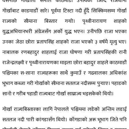
यसपछि गोर्खाली सेनाले काठमाडौं उपत्यका जित्दै राजधानी
गोर्खाबाट काडमाडौं सारे। पूर्वमा टिस्टा नदी हुँदै सिक्किमसम्म गोर्खा
राज्यको सीमाना बिस्तार गर्‍यो। पृथ्वीनारायण शाहको
युद्धअभियानभरी अंग्रेजसँग अर्को युद्ध भएन। उनीपछि राजा भएका
उनका जेठा छोरा प्रतापसिंह शाहको राजा भएको ३ वर्षमै मृत्यु भए।
नाबालक रणबहादुर शाहलाई राजा घोषणा गरी प्रतापसिंहकी रानी
राजेन्द्रलक्ष्मी र पृथ्वीनारायणका माइला छोरा बहादुर शाहले काठमाडौं
पश्चिमका स-साना राज्यहरूका साथै कुमाउँ र गढवालका अधिकांश
भूभाग कब्जा गरी गोर्खाको सीमाना सतलज नदीसम्म पुर्‍याए। पहाडको
सानो र गरीब पहाडी राज्यबाट गोर्खा साम्राज्य भइसकेको थियो।
गोर्खा राज्यबिस्तारका लागि नेपालले पश्चिममा लडेको अन्तिम लडाईं
सतलज नदी पारी कांगडासँग थियो। काँगडाको अरू भूभाग जिते पनि