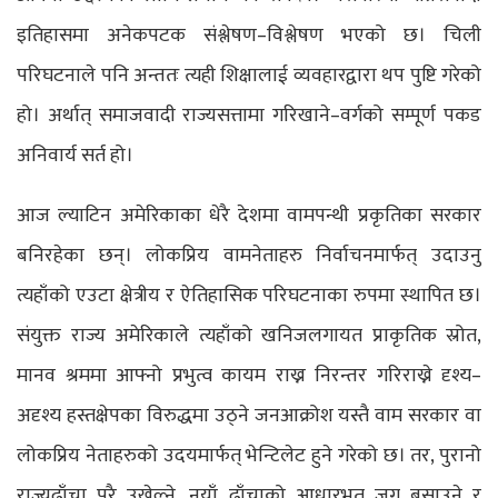
इतिहासमा अनेकपटक संश्लेषण–विश्लेषण भएको छ। चिली
परिघटनाले पनि अन्ततः त्यही शिक्षालाई व्यवहारद्वारा थप पुष्टि गरेको
हो। अर्थात् समाजवादी राज्यसत्तामा गरिखाने–वर्गको सम्पूर्ण पकड
अनिवार्य सर्त हो।
आज ल्याटिन अमेरिकाका धेरै देशमा वामपन्थी प्रकृतिका सरकार
बनिरहेका छन्। लोकप्रिय वामनेताहरु निर्वाचनमार्फत् उदाउनु
त्यहाँको एउटा क्षेत्रीय र ऐतिहासिक परिघटनाका रुपमा स्थापित छ।
संयुक्त राज्य अमेरिकाले त्यहाँको खनिजलगायत प्राकृतिक स्रोत,
मानव श्रममा आफ्नो प्रभुत्व कायम राख्न निरन्तर गरिराख्ने दृश्य–
अदृश्य हस्तक्षेपका विरुद्धमा उठ्ने जनआक्रोश यस्तै वाम सरकार वा
लोकप्रिय नेताहरुको उदयमार्फत् भेन्टिलेट हुने गरेको छ। तर, पुरानो
राज्यढाँचा पूरै उखेल्ने, नयाँ ढाँचाको आधारभूत जग बसाउने र