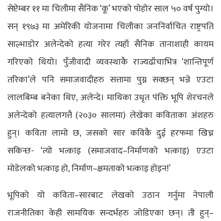
सेप्टेम्बर ११ मा चिलीमा सैनिक ‘कू’ भएको पोहोर साल ५० वर्ष पुग्यो।
सन् १९७३ मा अमेरिकी योजनामा चिलीका जननिर्वाचित राष्ट्रपति
साल्भाडोर अलेन्देको हत्या गरेर त्यहाँ सैनिक तानाशाही कायम
गरिएको थियो। पुँजीवादी व्यवस्थाकै राज्यढाँचाभित्र ‘शान्तिपूर्ण
तरिका’ले पनि समाजवादीहरु सत्तामा पुग्न सक्छन् भन्ने एउटा
लालबिम्ब बनेका थिए, अलेन्दे। माथिका उधृत पंक्ति भूपि शेरचनले
अलेन्देको हत्यालगत्तै (२०३० सालमा) लेखेका कविताका अंशहरु
हुन्। कविता लामो छ, जसको सार कविकै दुई हरफमा खिच्न
सकिन्छ- ‘त्यो भत्काइ (समाजवाद–निर्माणको भत्काइ) एउटा
मोडेलको भत्काइ हो, निर्माण–क्षमताको भत्काइ होइन!’
भूपिको यो कविता–सारबाट लेखको उठान गर्नुमा नेपाली
राजनीतिका केही सामयिक सन्दर्भहरु जोडिएका छन्। ती हुन्–