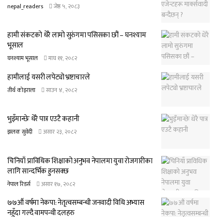
nepal_readers
जेष्ठ ५, २०८३
हामी संकटको धेरै लामो सुरुंगमा पसिसका छौं – घनश्याम
भूसाल
घनश्याम भूसाल
माघ ११, २०८२
हामीलाई यसरी लपेट्यो भ्रष्टाचारले
तीर्थ कोइराला
साउन ४, २०८२
भुइँमान्छेः धेरै पात्र एउटै कहानी
झलक सुवेदी
असार २३, २०८२
चिनियाँ प्राविधिक शिक्षाको अनुभव नेपालमा युवा रोजगारीका
लागि सान्दर्भिक हुनसक्छ
नेपाल रिडर्स
असार १७, २०८२
७७औं वर्षमा नेकपा: नेतृत्वसम्बन्धी जनवादी विधि अभ्यास
नहुँदा गल्दै वामपन्थी दलहरु