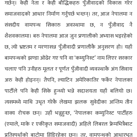
गर्छन्। केही नेता र केही बौद्धिकहरु पुँजीवादको विकास गरेर
समाजवादको आधार निर्माण गर्नुपर्छ भन्छन्। तर, आज नेपालमा न
संसदीय वामपन्थ सिकारु अवस्थामा छ, न पुँजीवाद नै
शैशवकालमा। बरु नेपालमा आज जुन प्रणालीको अभ्यास भइरहेको
छ, त्यो भ्रष्टतम र मरणासन्न पुँजीवादी प्रणालीकै अनुसरण हो। यहाँ
बामपन्थको झण्डा ओढेर गए पनि वा ‘कम्युनिस्ट’ नाम लिएर सरकार
चलाए पनि उनीहरु मूलतः र पूर्णतः पुँजीवादी व्यवस्थाकै अंग सिवाय
अरु केही होइनन्। तैपनि, ल्याटिन अमेरिकातिर फर्केर नेपालका
पार्टीले पनि केही सिके हुन्थ्यो भन्ने सदाशयता यहाँ बलियो छ।
त्यसमध्ये माथि उधृत गरेकै लेखमा झलक सुवेदीका अन्तिम तीन
वाक्य रोचक छन्। उहाँ भन्नुहुन्छ, ‘नेपालका कम्युनिस्ट पार्टीहरु
(एमाले, माके र एकीकृत समाजवादी) अहिले लिबरल फ्रेमभित्रैबाट
प्रतिस्पर्धाको बाटोमा हिंडिरहेका छन्। तर, वामपन्थको आधारभूत