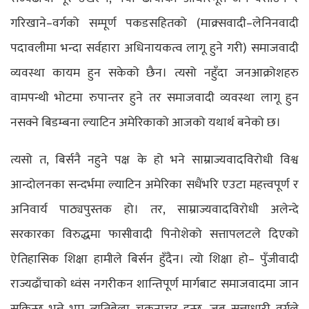
गरिखाने–वर्गको सम्पूर्ण पकडसहितको (माक्र्सवादी–लेनिनवादी
पदावलीमा भन्दा सर्वहारा अधिनायकत्व लागू हुने गरी) समाजवादी
व्यवस्था कायम हुन सकेको छैन। त्यसो नहुँदा जनआक्रोशहरु
वामपन्थी भोटमा रुपान्तर हुने तर समाजवादी व्यवस्था लागू हुन
नसक्ने बिडम्बना ल्याटिन अमेरिकाको आजको यथार्थ बनेको छ।
त्यसो त, बिर्सनै नहुने पक्ष के हो भने साम्राज्यवादविरोधी विश्व
आन्दोलनका सन्दर्भमा ल्याटिन अमेरिका सधैंभरि एउटा महत्त्वपूर्ण र
अनिवार्य पाठ्यपुस्तक हो। तर, साम्राज्यवादविरोधी अलेन्दे
सरकारका विरुद्धमा फासीवादी पिनोशेको सत्तापलटले दिएको
ऐतिहासिक शिक्षा हामीले बिर्सन हुँदैन। त्यो शिक्षा हो– पुँजीवादी
राज्यढाँचाको ध्वंस नगरीकन शान्तिपूर्ण मार्गबाट समाजवादमा जान
सकिन्छ भन्ने भ्रम त्यतिबेला चकनाचूर हुन्छ, जब सत्ताधारी वर्गले