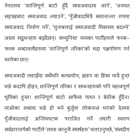
नेपालमा ‘शान्तिपूर्ण बाटो हुँदै समाजवादमा जाने’, ‘जनमत
सङ्ग्रहबाट समाजवाद ल्याउने’, ‘पुँजीवादभित्रै समानान्तर रुपमा
समाजवाद निर्माण गर्ने’, ‘चुनाबलाई समाजवादी मिसनमा बदल्ने’
जस्ता सङ्कथनहरु बढ्दैछन्। कम्युनिस्ट नामका पार्टीहरुले फरक–
फरक शब्दावलीहरुमा ‘शान्तिपूर्ण तरिका’को भद्दा पक्षपोषण गर्न
थालेका छन्।
समाजवादी लडाइँमा सधैंभरि बलप्रयोग, झडप वा हिंसा मात्रै हुन्छ
भन्ने कदापि होइन, शान्तिपूर्ण तरिका र साधनहरुको पनि महत्त्वपूर्ण
भूमिका हुन्छ। शान्तिपूर्ण बाटो आफैमा गलत र बेठीक हुँदैन।
माओका शब्दमा भन्ने हो भने बुर्जुवा लोकतन्त्र भएको देशमा
पुँजीवादलाई अन्तिमपटक पराजित गर्ने तयारी स्वरुप
सर्वहारावर्गको पार्टीले ‘लामा कानुनी संघर्षहरु’ चलाउनुपर्छ, ‘संसदीय