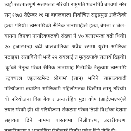
त्यहाँ रक्तपातपूर्ण सत्तापलट गरियो। राष्ट्रपति भवनभित्रै बमवर्षा गरेर
सन् १९७३ सेप्टेम्बर ११ मा बहालवाला निर्वाचित राष्ट्रप्रमुख अलेन्देको
हत्या गरियो। त्यसपछिको सैनिक तानाशाहीले हत्या, बेपत्ता र जेल–
यातना दिएका नागरिकहरुको संख्या नै ४० हजारभन्दा बढी थियो।
२० हजारभन्दा बढी बालबालिका अवैध रुपमा युरोप–अमेरिका
पठाइए। सत्ताविरोधी भन्दै २२ सयलाई त मृत्युदण्डकै सजायँ दिइयो।
‘कू’को नेतृत्व गरेका सैनिक तानाशाह पिनोशेकै नेतृत्वमा त्यसपछि
‘स्ट्रक्चरल एड्जस्टमेन्ट प्रोगाम’ (साप) भनिने साम्राज्यवादी
परियोजना ल्याटिन अमेरिकामै पहिलोपटक चिलीमा लागू गरियो।
यो परियोजना विश्व बैंक र अन्तर्राष्ट्रिय मुद्रा कोष (आईएमएफ)ले
तयार गरेको हो। यो परियोजना संकटमा परेका ‘तेस्रो विश्व’का देशमा
सहायता दिने नाममा वास्तवमा निजीकरण, उदारीकरण,
बजारीकरण र अन्तर्राष्ट्रिय पुँजीलाई निर्बाध प्रवेश दिने नीति हो।