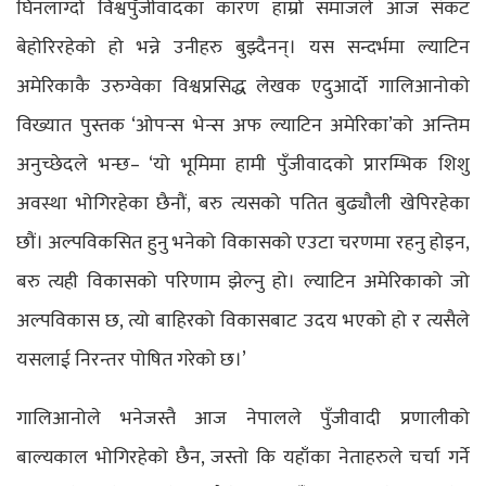
घिनलाग्दो विश्वपुँजीवादका कारण हाम्रो समाजले आज संकट
बेहोरिरहेको हो भन्ने उनीहरु बुझ्दैनन्। यस सन्दर्भमा ल्याटिन
अमेरिकाकै उरुग्वेका विश्वप्रसिद्ध लेखक एदुआर्दो गालिआनोको
विख्यात पुस्तक ‘ओपन्स भेन्स अफ ल्याटिन अमेरिका’को अन्तिम
अनुच्छेदले भन्छ– ‘यो भूमिमा हामी पुँजीवादको प्रारम्भिक शिशु
अवस्था भोगिरहेका छैनौं, बरु त्यसको पतित बुढ्यौली खेपिरहेका
छौं। अल्पविकसित हुनु भनेको विकासको एउटा चरणमा रहनु होइन,
बरु त्यही विकासको परिणाम झेल्नु हो। ल्याटिन अमेरिकाको जो
अल्पविकास छ, त्यो बाहिरको विकासबाट उदय भएको हो र त्यसैले
यसलाई निरन्तर पोषित गरेको छ।’
गालिआनोले भनेजस्तै आज नेपालले पुँजीवादी प्रणालीको
बाल्यकाल भोगिरहेको छैन, जस्तो कि यहाँका नेताहरुले चर्चा गर्ने