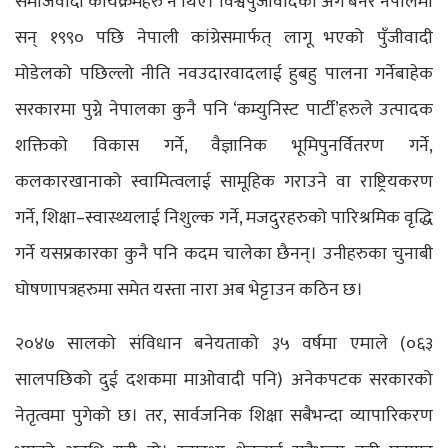
समाजवादी कार्यक्रमहरु नै थिए। विश्वपुँजीवादको अंग बनेर नेपालमा
सन् १९९० पछि नेपाली कांग्रेसमार्फत् लागू भएको पुँजीवादी
मोडेलको पछिल्लो नीति नवउदारवादलाई हुबहु पालना गर्नेबाहेक
सरकारमा पुग्ने नेपालका कुनै पनि ‘कम्युनिस्ट पार्टी’हरुले उत्पादक
शक्तिको विकास गर्ने, वैज्ञानिक भूमिपुनर्वितरण गर्ने,
कलकारखानाको स्वामित्वलाई सामूहिक गराउने वा राष्ट्रियकरण
गर्ने, शिक्षा–स्वास्थ्यलाई निशुल्क गर्ने, मजदुरहरुको पारिश्रमिक वृद्धि
गर्ने यसप्रकारका कुनै पनि कदम चालेका छैनन्। उनीहरुका चुनाबी
घोषणापत्रहरुमा समेत यस्ता नारा अब भेट्टाउन कठिन छ।
२०४७ सालको संविधान बनेयताको ३५ वर्षमा एमाले (०६३
सालपछिको दुई दशकमा माओवादी पनि) अनेकपटक सरकारको
नेतृत्वमा पुगेको छ। तर, सार्वजनिक शिक्षा सबैभन्दा व्यापारिकरण