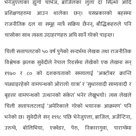
भेनेजुएलाका ह्युगो चाभेज, ब्राजिलका लुला दा सिल्भा आदि
प्रशिक्षणहरुमा आउन थालेका छन्। यसप्रकारको बहसमा
राजनीतिक दल वा समूह मात्रै सक्रिय छैनन्, बौद्धिकहरुले पनि
चासोका साथ त्यस्ता उदाहरणहरु अघि सार्ने गरेको पाइन्छ।
चिली सत्तापलटको ५० वर्ष पुगेको सन्दर्भमा लेखक तथा राजनीतिक
विश्लेषक झलक सुवेदीले नेपाल रिडर्समा लेखेको एक लेखमा सन्
१९७० र ८० को दशकयताको समयलाई ‘अक्टोबर क्रान्ति
पछ्याइरहेको वामपन्थको ओरालो यात्रा’ र ‘सुधारवादी साम्यवादी र
बृहत्तर वामपन्थको उत्थानको संकेत’ भनेर लेख्नुभयो। त्यस लेखले
चिली सत्तापलटलाई ‘अमेरिकाले गरेको भयानक आक्रमण’ पनि
भनेको छ। सुवेदीले सन् १९९८ पछि भेनेजुएला, ब्राजिल, अर्जेन्टिना,
उरुग्वे, बोलिभिया, एक्वेडर, पेरु, निकारागुवा, पाराग्वेमा