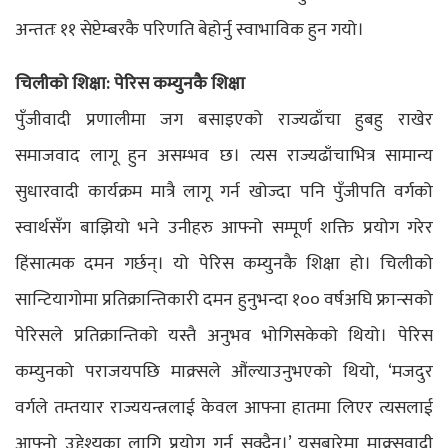
अन्ततः ११ सेप्टेम्बरकै परिणति बेहोर्नु स्वाभाविक हुन गयो।
चिलीको शिक्षा: पेरिस कम्युनकै शिक्षा
पुँजीवादी प्रणालीमा जग बसाइएको राज्यढाँचा हुबहु राखेर
समाजवाद लागू हुन असम्भव छ। त्यस राज्यढाँचाभित्र सामान्य
सुधारवादी कार्यक्रम मात्रै लागू गर्न खोज्दा पनि पुँजीपति वर्गको
स्वार्थसँग बाझियो भने उनीहरु आफ्नो सम्पूर्ण शक्ति प्रयोग गरेर
हिंसात्मक दमन गर्छन्। यो पेरिस कम्युनकै शिक्षा हो। चिलीको
सान्टियागोमा प्रतिक्रान्तिकारी दमन हुनुभन्दा १०० वर्षअघि फ्रान्सको
पेरिसले प्रतिक्रान्तिको यस्तै अनुभव भोगिसकेको थियो। पेरिस
कम्युनको पराजयपछि माक्र्सले औंल्याउनुभएको थियो, ‘मजदुर
वर्गले तम्तयार राज्ययन्त्रलाई केवल आफ्ना हातमा लिएर त्यसलाई
आफ्नो उद्देश्यका लागि प्रयोग गर्न सक्दैन।’ यसबारेमा माक्र्सवादी