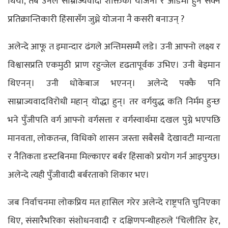
थियो, तब उनले साम्राज्यवादी शक्तिको योजना र आडमा हुन सक्ने
प्रतिक्रान्तिकारी हिंसासँग जुध्ने योजना नै कसरी बनाउन् ?
अलेन्दे आफू त इमान्दार ढंगले अन्तिमसम्मै लडे। उनी आफ्नो लक्ष्य र
विश्वासप्रति एकमुठी प्राण रहुन्जेल दृढतापूर्वक उभिए। उनी बेइमान
थिएनन्। उनी धोकेबाज भएनन्। अलेन्दे पक्कै पनि
साम्राज्यवादविरोधी महान् योद्धा हुन्। तर वर्गयुद्ध कति निर्मम हुन्छ
भने पुँजीपति वर्ग आफ्नो वर्गसत्ता र वर्गस्वार्थमा दखल पुग्ने भएपछि
मानवता, लोकतन्त्र, विधिको शासन जस्ता सबैसबै देखावटी मान्यता
र नैतिकता डस्टबिनमा मिल्काएर बर्बर हिंसाको प्रयोग गर्न आइपुग्छ।
अलेन्दे त्यही पुँजीवादी बर्बरताको शिकार भए।
जब निर्वाचनमा लोकप्रिय मत हासिल गरेर अलेन्दे राष्ट्रपति चुनिएका
थिए, संसारैभरिका संशोधनवादी र दक्षिणपन्थीहरुले ‘चिलीतिर हेर,