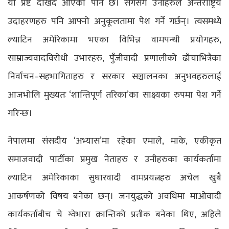
यो प्रष्टै देखिँदै आएको पनि छ। सँगसँगै उनीहरुले अन्तर्राष्ट्रिय
उदाहरणहरु पनि आफ्नो अनुकूलतामा पेश गर्ने गर्छन्। त्यसमध्ये
ल्याटिन अमेरिकामा भएका विभिन्न वामपन्थी प्रयोगहरु,
साम्राज्यवादविरोधी उभारहरु, पुँजीवादी प्रणालीको ढाँचाभित्रैका
निर्वाचन–सहभागिताहरु र सरकार सञ्चालनका अनुभवहरुलाई
आजभोलि मुख्यतः ‘शान्तिपूर्ण तरिका’का साक्ष्यका रुपमा पेश गर्ने
गरिन्छ।
नेपालमा संसदीय ‘अभ्यास’मा रहेका एमाले, माके, एकीकृत
समाजवादी पार्टीका प्रमुख नेताहरु र उनीहरुका कार्यकर्तामा
ल्याटिन अमेरिकाका सुधारवादी वामप्रयत्नहरु अचेल खुबै
आकर्षणको विषय बनेका छन्। जनयुद्धको अवधिमा माओवादी
कार्यकर्ताबीच चे ग्वेभारा क्रान्तिको प्रतीक बनेका थिए, अहिले