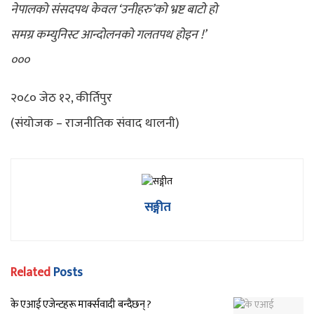
नेपालको संसदपथ केवल ‘उनीहरु’को भ्रष्ट बाटो हो
समग्र कम्युनिस्ट आन्दोलनको गलतपथ होइन !’
०००
२०८० जेठ १२, कीर्तिपुर
(संयोजक – राजनीतिक संवाद थालनी)
सङ्गीत
Related
Posts
के एआई एजेन्टहरू मार्क्सवादी बन्दैछन् ?