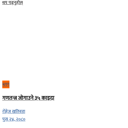
Details
थप पढ्नुहोस्
ब्लग
गणतन्त्र जोगाउने ३५ काइदा
रोहेज खतिवडा
पुस २४, २०८०