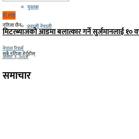
पुस्तक
यो हप्ता
नतिजा छैन
प्रवासी नेपाली
मिटरब्याजको आडमा बलात्कार गर्ने सुर्जमानलाई १० वर्ष क
नेपाल रिडर्स
सबै नतिजा हेर्नुहोस्
असार ३, २०८१
समाचार