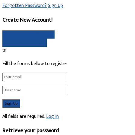
Forgotten Password?
Sign Up
Create New Account!
गुगल मार्फत साइन अप गर्नुहोस्
Sign Up with Linked In
वा
Fill the forms bellow to register
All fields are required.
Log In
Retrieve your password