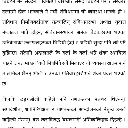
विघटन गर्नै सक्दैन । विगतमा बारम्बार संसद विघटन गर्ने र सरकार
ढलाउने खेल भएकाले नै नयाँ संविधानमा यो व्यवस्था भएको हो ।
संविधान निर्माणगर्दाताक तत्कालिन् संविधानसभा अध्यक्ष सुवास
नेम्बाङले मात्रै होइन, संविधानसभाका अनेक बैठकहरूमा भएका
उतिबेलाका छलफलहरूका भिडियो हेर्दा र अडियो सुन्दा पनि त्यो प्रष्टै
बुझिन्छ। तरैपनि अदालतले ‘के गर्ला के गर्ला’ भन्ने शंका स्थायित्व
चाहने जनतामा छ। ‘कतै भित्रभित्रै सबै मिलाएर यो व्यवस्था खत्तम पार्न
त लागेका छैनन् ओली र उनका मतियारहरू’ भन्ने शंका प्रवल भएको
छ।
किनकि खड्गओली कहिले पनि गणतन्त्रका पक्षधर थिएनन्।
समावेशीता, धर्मनिरिपेक्षता र गाण्तन्त्रको आन्दोलनको नेतृत्व उनले
कहिल्यै गरेनन्। बरु त्यसविरुद्ध ‘बयलगाडे’ अभिव्यक्तिहरू दिइरहे ।