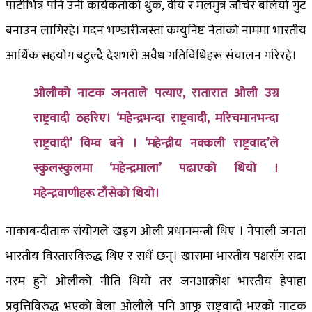
पार्टीभित्र पनि उनी कार्यकर्ताको थुक, वीर्य र मलमुत्र जाँचेर बलियो गुट
बनाउन लागिरहे। मदन भण्डारीजस्ता कम्युनिष्ट नेताको नाममा भारतीय
आर्थिक सहयोग बटुल्दै देशभरी अवैध गतिविधिहरू संचालन गरिरहे।
ओलीको नाटक जनताले पत्याए, रातारात ओली उग्र
राष्ट्रवादी ठहरिए। ‘महेन्द्रभन्दा राष्ट्रवादी, मरिचमानभन्दा
राष्ट्रवादी’ विम्व बने । ‘महेन्द्रीय नक्कली राष्ट्रवाद’ले
स्कुलस्कुलमा ‘महेन्द्रमाला’ पढाएको थियो ।
महेन्द्रवाणीहरू टाँसेको थियो।
नाकाबन्दीताक संयोगले खड्ग ओली प्रधानमन्त्री थिए । नेपाली जनता
भारतीय विस्तारविरुद्ध थिए र सधैं छन्। खासमा भारतीय पक्षसँग सदा
नरम हुने ओलीको नीति थियो तर जनआक्रोश भारतीय हेपाहा
प्रवृत्तिविरुद्ध भएको बेला ओलीले पनि आफू राष्ट्रवादी भएको नाटक