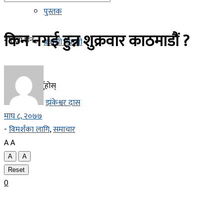
पुस्तक
किन नगई हुन्न शुक्रवार काठमाडौं ?
नतिजा छैन
प्रवासी नेपाली
सबै नतिजा हेर्नुहोस्
झंकेश्वर दास
माघ ८, २०७७
-
विमर्शका लागि
,
समाचार
A
A
A
A
Reset
0