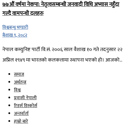
७७औं वर्षमा नेकपा: नेतृत्वसम्बन्धी जनवादी विधि अभ्यास नहुँदा
गल्दै वामपन्थी दलहरु
विश्वबन्धु भण्डारी
बैशाख ९, २०८२
नेपाल कम्युनिष्ट पार्टी वि.सं. २००६ साल वैशाख १० गते तदनुसार २२
अप्रिल १९४९ मा भारतको कलकत्तामा स्थापना भएको हो। आजको...
समाज
अर्थतन्त्र
विश्व
प्रवासी नेपाली
रिडर्स डिस्कोर्स
अन्तर्वार्ता
हाम्रो बारे