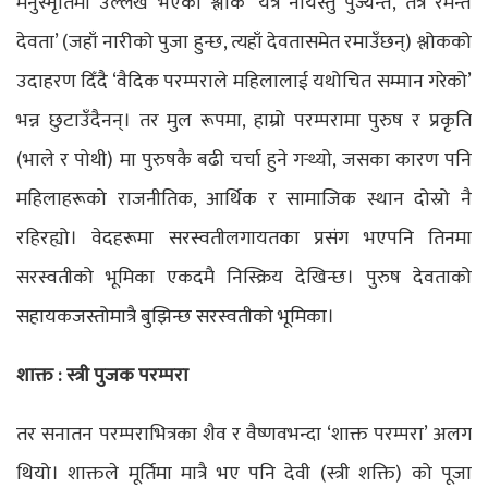
मनुस्मृतिमा उल्लेख भएको श्लोक ‘यत्र नार्यस्तु पुज्यन्ते, तत्र रमन्ते
देवता’ (जहाँ नारीको पुजा हुन्छ, त्यहाँ देवतासमेत रमाउँछन्) श्लोकको
उदाहरण दिँदै ‘वैदिक परम्पराले महिलालाई यथोचित सम्मान गरेको’
भन्न छुटाउँदैनन्। तर मुल रूपमा, हाम्रो परम्परामा पुरुष र प्रकृति
(भाले र पोथी) मा पुरुषकै बढी चर्चा हुने गर्‍थ्यो, जसका कारण पनि
महिलाहरूको राजनीतिक, आर्थिक र सामाजिक स्थान दोस्रो नै
रहिरह्यो। वेदहरूमा सरस्वतीलगायतका प्रसंग भएपनि तिनमा
सरस्वतीको भूमिका एकदमै निस्क्रिय देखिन्छ। पुरुष देवताको
सहायकजस्तोमात्रै बुझिन्छ सरस्वतीको भूमिका।
शाक्त : स्त्री पुजक परम्परा
तर सनातन परम्पराभित्रका शैव र वैष्णवभन्दा ‘शाक्त परम्परा’ अलग
थियो। शाक्तले मूर्तिमा मात्रै भए पनि देवी (स्त्री शक्ति) को पूजा