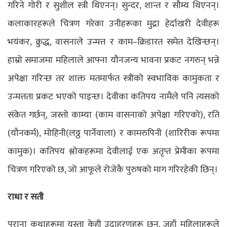
गरिने गोरी र सुशील स्त्री थिएनन्। सुन्दर, शान्त र सौम्य थिएनन्।
कलाकारहरूले चित्रण गरेका उनीहरूका मुद्रा हेर्दाखरी देवीहरू
भयंकर, क्रुद्ध, वासनाले उन्मत्त र काम–क्रिडारत समेत देखिन्छन्।
हाम्रो समाजमा महिलाले आफ्ना यौनजन्य भावना प्रकट नगरुन् भन्ने
अपेक्षा गरिन्छ तर शाक्त मतमार्फत स्त्रीको स्वभाविक कामुकता र
उन्मत्तता प्रकट भएको पाइन्छ। देवीका कतिपय नामैले पनि त्यसको
संकेत गर्छन्, जस्तो काम्या (काम वासनाको अपेक्षा गरिएको), रति
(यौनकर्म), मोहिनी(लठ्ठ पार्नेवाला) र कामरुपिनी (शारिरीक रूपमा
कामुक)। कतिपय श्लोकहरूमा देवीलाई एक अतृप्त प्रेमीका रूपमा
चित्रण गरिएको छ, जो आफूले रोजेकै पुरुषको माग गरिरहेकी छिन्।
राधा र सती
पुराना कथाहरूमा यस्ता केही उदाहरणहरू छन्, जहाँ महिलाहरूले