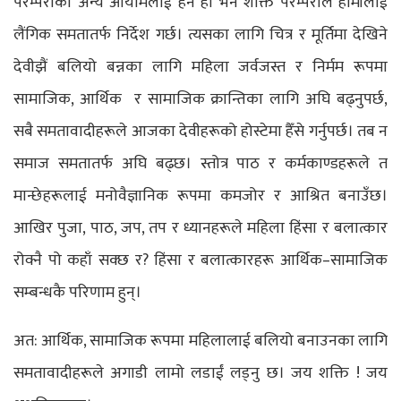
परम्पराका अन्य आयामलाई हेर्ने हो भने शाक्त परम्पराले हामीलाई
लैंगिक समतातर्फ निर्देश गर्छ। त्यसका लागि चित्र र मूर्तिमा देखिने
देवीझैं बलियो बन्नका लागि महिला जर्वजस्त र निर्मम रूपमा
सामाजिक, आर्थिक र सामाजिक क्रान्तिका लागि अघि बढ्नुपर्छ,
सबै समतावादीहरूले आजका देवीहरूको होस्टेमा हैँसे गर्नुपर्छ। तब न
समाज समतातर्फ अघि बढ्छ। स्तोत्र पाठ र कर्मकाण्डहरूले त
मान्छेहरूलाई मनोवैज्ञानिक रूपमा कमजोर र आश्रित बनाउँछ।
आखिर पुजा, पाठ, जप, तप र ध्यानहरूले महिला हिंसा र बलात्कार
रोक्नै पो कहाँ सक्छ र? हिंसा र बलात्कारहरू आर्थिक–सामाजिक
सम्बन्धकै परिणाम हुन्।
अत: आर्थिक, सामाजिक रूपमा महिलालाई बलियो बनाउनका लागि
समतावादीहरूले अगाडी लामो लडाईं लड्नु छ। जय शक्ति ! जय