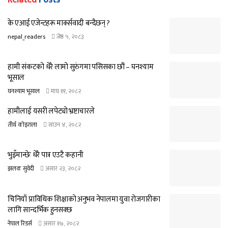
के एआई एजेन्टहरू मार्क्सवादी बन्दैछन् ?
nepal_readers
जेष्ठ ५, २०८३
हामी संकटको धेरै लामो सुरुंगमा पसिसका छौं – घनश्याम
भूसाल
घनश्याम भूसाल
माघ ११, २०८२
हामीलाई यसरी लपेट्यो भ्रष्टाचारले
तीर्थ कोइराला
साउन ४, २०८२
भुइँमान्छेः धेरै पात्र एउटै कहानी
झलक सुवेदी
असार २३, २०८२
चिनियाँ प्राविधिक शिक्षाको अनुभव नेपालमा युवा रोजगारीका
लागि सान्दर्भिक हुनसक्छ
नेपाल रिडर्स
असार १७, २०८२