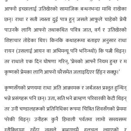
आफ्नो इच्छालाई उतिखेरको सामाजिक बन्धनभन्दा माथि राखेका
छन्। राधा र सती त्यस्ता दुई पात्र हुन् जसले आफूले चाहेको प्रेमी
पाउनकै लागि आफ्नो तथाकथित पवित्र जात, वर्ग र उतिखेरको
शिष्टाचार तोडेका थिए। किनकि कथाहरूमा बताइए अनुसार राधा
रायन (उसलाई आयन वा अभिमन्यू पनि भनिन्थ्यो) कि पत्नी थिइन्।
तर राधाले एक दिन घोषणा गरिन्, ‘प्रेमको आफ्नै नियम हुन्छ र म
कृष्णको प्रेमका लागि आफ्नो घरैसमेत जलाइदिएर हिँड्न सक्छु।’
कृष्णसँगको प्रणयमा राधा अति आक्रामक र जर्बजस्त प्रस्तुत हुन्थिन्
भन्ने प्रसंगहरू पनि छन्। उता, सति भने ब्राम्हण परिवारकी केटी थिइन्
तर उनी चण्डालहरूको प्रतिनिधिका रूपमा चित्रित शिवसँगको प्रेममा
परेकी थिइन्। उनीहरू कुनै हिमाली पर्वतमा लामो समयसम्म
रतीक्रिडामा रहँदा त्यसले ब्रम्हाण्डमै हलचल ल्याएको र