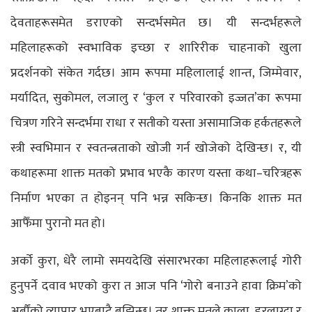
देवताहरूसमेत डराएको सन्दर्भसमेत छ। यी सन्दर्भहरूले
महिलाहरूको स्वभाविक इच्छा र शारिरीक चाहनाको खुला
प्रदर्शनको संकेत गर्दछ। आम रूपमा महिलालाई शान्त, जिम्मेवार,
मर्यादित, सुकोमल, लजालु र ‘कुल र परिवारको इज्जत’का रूपमा
चित्रण गरिने सन्दर्भमा राधा र सतीको यस्ता असामाजिक हर्कतहरूले
स्त्री स्वभिमान र स्वतन्त्रताको खोजी गर्न खोजेको देखिन्छ। र, यी
कथाहरूमा शाक्त मतको प्रभाव भएकै कारण यस्ता कथा–चरित्रहरू
निर्माण भएका त होइनन् पनि भन्न सकिन्छ। किनकि शाक्त मत
आफैँमा पुरानो मत हो।
अर्को कुरा, धेरै लामो समयदेखि संसारभरका महिलाहरूलाई गोरी
हुनुपर्ने दवाव भएको कुरा त आज पनि ‘गोरो बनाउने हावा क्रिम’को
अर्बौंको व्यापार भएबाटै बुझिन्छ। तर शाक्त मतले काला, डरलाग्दा र