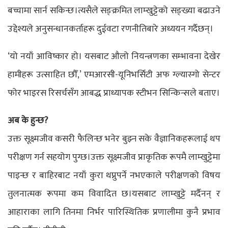
बच्चामा सार्न सकिन्छ।त्यसैले सङ्क्रमित लाम्खुट्टेको सङ्ख्या बढाउने
उद्देश्यले अनुसन्धानकर्ताहरू दुईवटा रणनीतिबारे अध्ययन गर्दैछन्।
‘यो नयाँ आविष्कार हो। यसबाट औलो नियन्त्रणका सम्भावना देखेर
हामीहरू उत्साहित छौँ,’ एमआरसी-यूनिभर्सिटी अफ ग्ल्यास्गो सेन्टर
फोर भाइरस रिसर्चसँग आबद्ध प्राध्यापक स्टीभन सिन्किन्सले बताए।
अब के हुन्छ?
उक्त सूक्ष्मजीव कसरी फैलिन्छ भनेर बुझ्न सके वैज्ञानिकहरूलाई थप
परीक्षण गर्न सहयोग पुग्छ।उक्त सूक्ष्मजीव प्राकृतिक रूपमै लाम्खुट्टेमा
पाइन्छ र बाहिरबाट नयाँ कुरा थप्नुपर्ने नभएकाले परीक्षणको विषय
तुलनात्मक रूपमा कम विवादित छ।यसबाट लाम्खुट्टे मर्दैनन् र
आहाराका लागि तिनमा निर्भर पारिस्थितिक प्रणालीमा कुनै प्रभाव