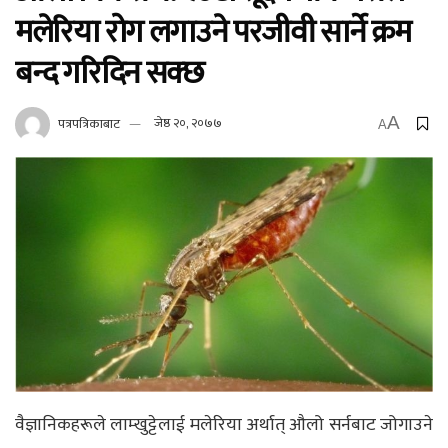
मलेरिया रोग लगाउने परजीवी सार्ने क्रम
बन्द गरिदिन सक्छ
A
पत्रपत्रिकाबाट
जेष्ठ २०, २०७७
A
वैज्ञानिकहरूले लाम्खुट्टेलाई मलेरिया अर्थात् औलो सर्नबाट जोगाउने