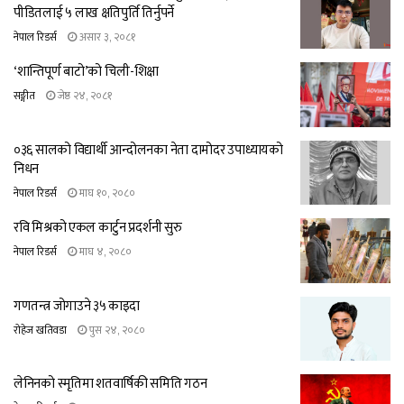
पीडितलाई ५ लाख क्षतिपुर्ति तिर्नुपर्ने
नेपाल रिडर्स
असार ३, २०८१
‘शान्तिपूर्ण बाटो’को चिली-शिक्षा
सङ्गीत
जेष्ठ २४, २०८१
०३६ सालको विद्यार्थी आन्दोलनका नेता दामोदर उपाध्यायको
निधन
नेपाल रिडर्स
माघ १०, २०८०
रवि मिश्रको एकल कार्टुन प्रदर्शनी सुरु
नेपाल रिडर्स
माघ ४, २०८०
गणतन्त्र जोगाउने ३५ काइदा
रोहेज खतिवडा
पुस २४, २०८०
लेनिनको स्मृतिमा शतवार्षिकी समिति गठन