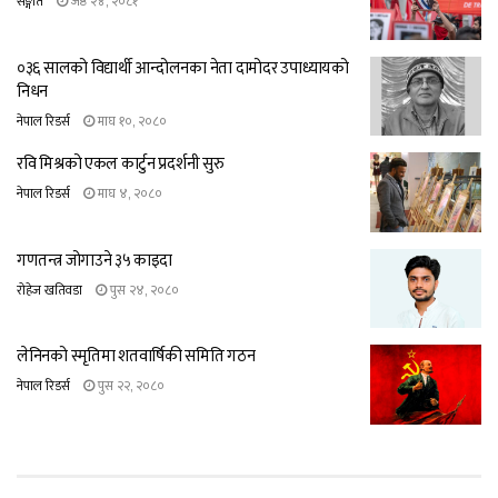
सङ्गीत
जेष्ठ २४, २०८१
०३६ सालको विद्यार्थी आन्दोलनका नेता दामोदर उपाध्यायको
निधन
नेपाल रिडर्स
माघ १०, २०८०
रवि मिश्रको एकल कार्टुन प्रदर्शनी सुरु
नेपाल रिडर्स
माघ ४, २०८०
गणतन्त्र जोगाउने ३५ काइदा
रोहेज खतिवडा
पुस २४, २०८०
लेनिनको स्मृतिमा शतवार्षिकी समिति गठन
नेपाल रिडर्स
पुस २२, २०८०