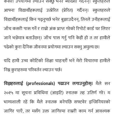
कसरी उपयोगमा ल्याउन सक्छु भनेर ब्याख्या गर्दैनन्। स्कुलहरुले
आफ्ना विद्यार्थीहरूलाई उत्प्रेरित (प्रेरित) गर्दैनन्। स्कुलहरुले
विद्यार्थीहरूलाई किन पढ्नुपर्छ भनेर बुझाउदैनन्, तिनले उनीहरूलाई
जाँच कसरी पास गर्ने र राम्रो अंक प्राप्त गरेको रिपोर्ट कार्ड घर लिएर
जाने भन्नेमात्र बताउँछन्। जाँच पास गर्नु पनि केही हो त तर हामीले
पढेको कुरा दैनिक जीवनमा प्रयोगमा ल्याउन सक्नु अमुल्य छ।
यदि हामी उच्च कोटिको शिक्षा चाहन्छौं भने मेरो विचारमा हामीले
निम्न कुराहरुमा परिवर्तन ल्याउन पर्छ।
विज्ञहरुलाई (professionals) पढाउन लगाउनुहोस्।
मैले सन
२०१५ मा सूचना प्रविधिमा (आइटि) स्नातक तह उतिर्ण गरे। म
भाग्यशाली रहें कि मैले स्नातक बनेपछि सफ्टवेर इन्जिनियरको
जागिर पाएँ, तर मसँग उक्त जागिरमा राम्ररी काम गर्न आवश्यक