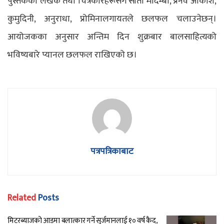
पुस्तकका लेखक तथा चित्रकारहरूसँग सीता मादेम्बा, प्रनव आकाश,
कुमुदिनी, अनुराधा, प्रोमिनालगायतले छलफल चलाउनेछन्।
आयोजकका अनुसार अन्तिम दिन शुक्रबार बालसाहित्यको
भविष्यबारे प्यानल छलफल राखिएको छ।
पत्रपत्रिकाबाट
Related
Posts
मिटरब्याजको आडमा बलात्कार गर्ने सुर्जमानलाई १० वर्ष कैद,