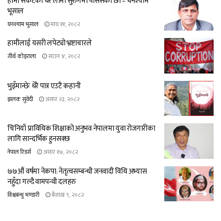
हामी संकटको धेरै लामो सुरुंगमा पसिसका छौं – घनश्याम
भूसाल
घनश्याम भूसाल
माघ ११, २०८२
हामीलाई यसरी लपेट्यो भ्रष्टाचारले
तीर्थ कोइराला
साउन ४, २०८२
भुइँमान्छेः धेरै पात्र एउटै कहानी
झलक सुवेदी
असार २३, २०८२
चिनियाँ प्राविधिक शिक्षाको अनुभव नेपालमा युवा रोजगारीका
लागि सान्दर्भिक हुनसक्छ
नेपाल रिडर्स
असार १७, २०८२
७७औं वर्षमा नेकपा: नेतृत्वसम्बन्धी जनवादी विधि अभ्यास
नहुँदा गल्दै वामपन्थी दलहरु
विश्वबन्धु भण्डारी
बैशाख ९, २०८२