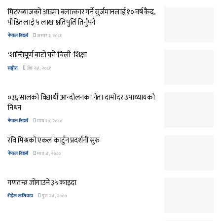
मिटरब्याजको आडमा बलात्कार गर्ने सुर्जमानलाई १० वर्ष कैद,
पीडितलाई ५ लाख क्षतिपुर्ति तिर्नुपर्ने
नेपाल रिडर्स
असार ३, २०८१
‘शान्तिपूर्ण बाटो’को चिली-शिक्षा
सङ्गीत
जेष्ठ २४, २०८१
०३६ सालको विद्यार्थी आन्दोलनका नेता दामोदर उपाध्यायको
निधन
नेपाल रिडर्स
माघ १०, २०८०
रवि मिश्रको एकल कार्टुन प्रदर्शनी सुरु
नेपाल रिडर्स
माघ ४, २०८०
गणतन्त्र जोगाउने ३५ काइदा
रोहेज खतिवडा
पुस २४, २०८०