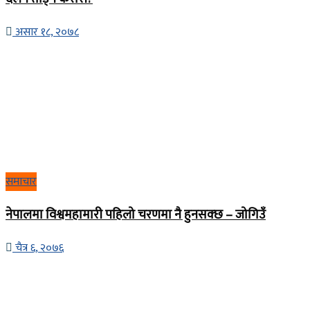
असार १८, २०७८
समाचार
नेपालमा विश्वमहामारी पहिलो चरणमा नै हुनसक्छ – जोगिउँ
चैत्र ६, २०७६