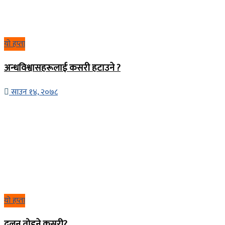
यो हप्ता
अन्धविश्वासहरूलाई कसरी हटाउने ?
साउन १४, २०७८
यो हप्ता
दलन तोड्ने कसरी?