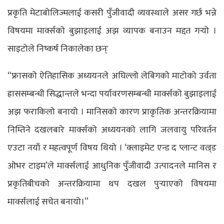
प्रकृति मेटाबोलिज्मलाई कसरी पुँजीवादी व्यवस्थाले असर गर्छ भन्ने
विषयमा मार्क्सको बुझाइलाई अझ व्यापक बनाउन मद्दत गर्‍यो ।
साइटोले निष्कर्ष निकालेका छन्ः
“फ्रासको ऐतिहासिक अध्ययनले अघिल्लो लेबिगको माटोको उर्वता
ह्राससम्बन्धी सिद्धान्तले भन्दा पर्यावरणसम्बन्धी मार्क्सको बुझाइलाई
अझ फराकिलो बनायो । मानिसको कारण प्राकृतिक अन्तरक्रियामा
निम्तिने दखलबारे मार्क्सको अध्ययनको लागि जलवायु परिवर्तन
एउटा नयाँ र महत्वपूर्ण विषय थियो । ‘क्लाइमेट एन्ड द प्लान्ट वल्र्ड
ओभर टाइम’ले मार्क्सलाई आधुनिक पुँजीवादी उत्पादनले मानिस र
प्रकृतिबीचको अन्तरक्रियामा थप दखल पुर्‍याएको विषयमा
मार्क्सलाई सचेत बनायो।”