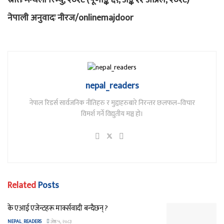
स्रोतः मन्थली रिभ्यु, २०१८ (पूर्णाङ्क ६९, अङ्क ११ अप्रिल, २०१८)
नेपाली अनुवादः नीरज/onlinemajdoor
nepal_readers
नेपाल रिडर्स सार्वजनिक नीतिहरु र मुद्दाहरुबारे निरन्तर छलफल–विचार
विमर्श गर्ने विद्युतीय मञ्च हो।
Related
Posts
के एआई एजेन्टहरू मार्क्सवादी बन्दैछन् ?
NEPAL_READERS
जेष्ठ ५, २०८३