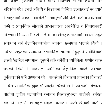
यी विश्लेषणहरूलाई आधार मानेर मार्क्सले आफ्नो तर्कमा पनि
परिवर्तन गरे । उनले प्रविधि र विज्ञानमा केन्द्रित ‘उत्साहप्रद’ मत त्यागे
। साइटोको शब्दमा मार्क्सले ‘नाफामुखी’ प्रविधिले माटोमा उर्वरताको
कमी र प्राकृतिक स्रोतको अभावजस्ता अनपेक्षित र विनाशकारी
परिणाम निम्त्याउने’ देखे । लेबिगका लेखहरू माटोको उर्वरता सङ्कट
समाधान गर्न वैज्ञानिकहरूबीच व्यापक छलफल भएको थियो ।
उर्वरता सङ्कटको समाधान ‘रसायनिक समाधान’ हुनुपर्ने र लेबिगको
जस्तो ‘खनिज समाधान’ हुनुपर्ने तर्क गर्नेबीच त्यत्तिबेला गम्भीर बहस
भएको थियो । मार्क्सले जर्मनीका वैज्ञानिक कार्ल फ्रासका
कृतिहरूको पनि अध्ययन गरे । मार्क्सको विचारमा फ्रासका विचारले
‘अचेत सामाजिक झुकाव’ प्रदर्शन गरेको छ । फ्रासको विचारमा
माटोमा कृत्रिम मलमार्फत रसायन मिसाउनुभन्दा माटोको उर्वरता
बढाउने अरु नै उपायहरू भएको बताए । जस्तैः खेतको माटो र