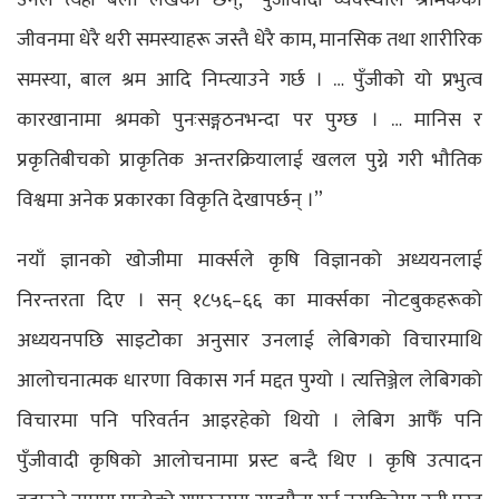
उनले त्यही बेला लेखेका छन्, “पुँजीवादी व्यवस्थाले श्रमिकको
जीवनमा धेरै थरी समस्याहरू जस्तै धेरै काम, मानसिक तथा शारीरिक
समस्या, बाल श्रम आदि निम्त्याउने गर्छ । … पुँजीको यो प्रभुत्व
कारखानामा श्रमको पुनःसङ्गठनभन्दा पर पुग्छ । … मानिस र
प्रकृतिबीचको प्राकृतिक अन्तरक्रियालाई खलल पुग्ने गरी भौतिक
विश्वमा अनेक प्रकारका विकृति देखापर्छन् ।”
नयाँ ज्ञानको खोजीमा मार्क्सले कृषि विज्ञानको अध्ययनलाई
निरन्तरता दिए । सन् १८५६–६६ का मार्क्सका नोटबुकहरूको
अध्ययनपछि साइटोेका अनुसार उनलाई लेबिगको विचारमाथि
आलोचनात्मक धारणा विकास गर्न मद्दत पुग्यो । त्यत्तिञ्जेल लेबिगको
विचारमा पनि परिवर्तन आइरहेको थियो । लेबिग आफैँ पनि
पुँजीवादी कृषिको आलोचनामा प्रस्ट बन्दै थिए । कृषि उत्पादन