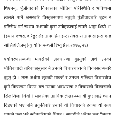
थिएनन्… पुँजीवादको विकासका भौतिक परिस्थिति र भविष्यमा
त्यसले पार्ने असरबारे विस्तृतरूपमा नबुझी पुँजीवादबारे बुझ्न र
प्रतिरोध गर्न सम्भव नभएको कुरा उनीहरूलाई राम्ररी थाहा थियो ।”
(इयान एन्गस, द रेड्डर सेड अफ ग्रिनः इन्टरसेक्सन्स अफ साइन्स एन्ड
सोसिएलिजम् (न्यु योर्कः मन्थ्ली रिभ्यु प्रेस, २०१७, २६)
पर्यावरणसम्बन्धी मार्क्सको अवधारणा बुझ्नुको अर्थ उनको
भौतिकवादी तरिकाअनुसार नै उनको विचारधाराको विकासक्रमबारे
बुझ्नु हो । त्यस अर्थमा सुरुको मार्क्स र उनका पछिका विचारबीच
कुनै विखण्डन थिएन, बरु उनका अवधारणा र विचारको विकासको
सिलसिला थियो । मार्क्सका आर्थिक लेखहरूमा यी कुरालाई ध्यान
दिइएको भए पनि प्रकृतिबारे उनको यो विचारको हकमा यो सत्य
भएको कुरा भने स्वीकारिएको थिएन । साइटोेले भनेका छन्ः “अलग