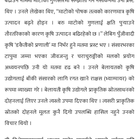
बढाउने नाममा माटोको गुणस्तरमा सम्झौता गर्न नसकिनेमा उनी प्रस्ट
थिए । उनले लेखेका थिए, “माटोको पोषक तत्वको कारणमात्र कृषि
उत्पादन बढ्ने होइन । बरु माटोको गुणलाई क्षति पुर्‍याउने
तौरतरिकाको कारण कृषि उत्पादन बढिरहेको छ ।” लेबिग पुँजीवादी
कृषि ‘डकैतीको प्रणाली’ मा निर्भर हुने मतमा प्रस्ट भए । संसारभरका
टापुमा जम्मा भएका जीवजन्तु र चराचुरुङ्गीको मलको प्रयोग
अध्ययनपछि उनी यो मतमा दृढ बने । उनले बेलायतको कृषि
उद्योगलाई बाँकी संसारको लागि रगत खाने राक्षस (भ्याम्पायर) को
रूपमा व्याख्या गरे । बेलायती कृषि उद्योगले प्राकृतिक स्रोतसाधनको
दोहनलाई लिएर उनले त्यस्तो उपमा दिएका थिए । त्यसरी प्राकृतिक
स्रोतको दोहनले मूलतः कुनै दिगो उपलब्धि हासिल नहुने उनको
विचार थियो ।