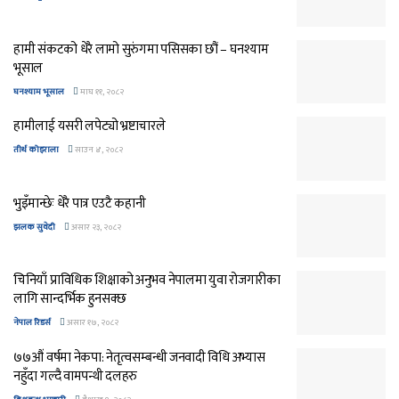
हामी संकटको धेरै लामो सुरुंगमा पसिसका छौं – घनश्याम
भूसाल
घनश्याम भूसाल
माघ ११, २०८२
हामीलाई यसरी लपेट्यो भ्रष्टाचारले
तीर्थ कोइराला
साउन ४, २०८२
भुइँमान्छेः धेरै पात्र एउटै कहानी
झलक सुवेदी
असार २३, २०८२
चिनियाँ प्राविधिक शिक्षाको अनुभव नेपालमा युवा रोजगारीका
लागि सान्दर्भिक हुनसक्छ
नेपाल रिडर्स
असार १७, २०८२
७७औं वर्षमा नेकपा: नेतृत्वसम्बन्धी जनवादी विधि अभ्यास
नहुँदा गल्दै वामपन्थी दलहरु