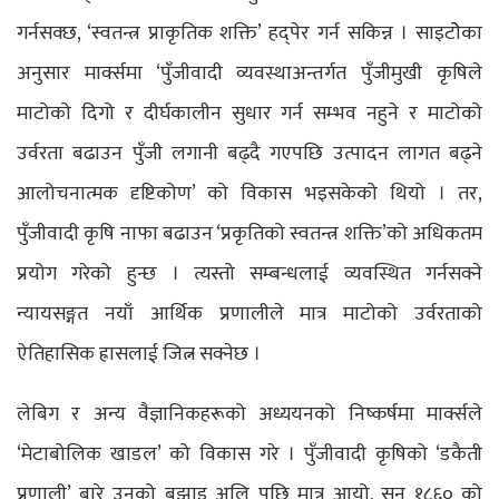
गर्नसक्छ, ‘स्वतन्त्र प्राकृतिक शक्ति’ हद्पेर गर्न सकिन्न । साइटोेका
अनुसार मार्क्समा ‘पुँजीवादी व्यवस्थाअन्तर्गत पुँजीमुखी कृषिले
माटोको दिगो र दीर्घकालीन सुधार गर्न सम्भव नहुने र माटोको
उर्वरता बढाउन पुँजी लगानी बढ्दै गएपछि उत्पादन लागत बढ्ने
आलोचनात्मक दृष्टिकोण’ को विकास भइसकेको थियो । तर,
पुँजीवादी कृषि नाफा बढाउन ‘प्रकृतिको स्वतन्त्र शक्ति’को अधिकतम
प्रयोग गरेको हुन्छ । त्यस्तो सम्बन्धलाई व्यवस्थित गर्नसक्ने
न्यायसङ्गत नयाँ आर्थिक प्रणालीले मात्र माटोको उर्वरताको
ऐतिहासिक ह्रासलाई जित्न सक्नेछ ।
लेबिग र अन्य वैज्ञानिकहरूको अध्ययनको निष्कर्षमा मार्क्सले
‘मेटाबोलिक खाडल’ को विकास गरे । पुँजीवादी कृषिको ‘डकैती
प्रणाली’ बारे उनको बुझाइ अलि पछि मात्र आयो, सन् १८६० को