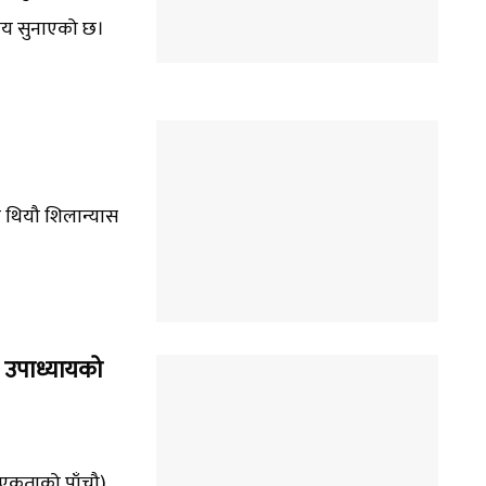
ाय सुनाएको छ।
का थियौ शिलान्यास
र उपाध्यायको
 (एकताको पाँचौ)