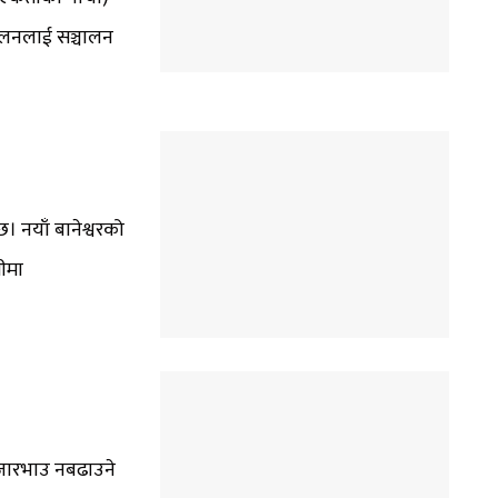
दोलनलाई सञ्चालन
 छ। नयाँ बानेश्वरको
नीमा
ो बजारभाउ नबढाउने