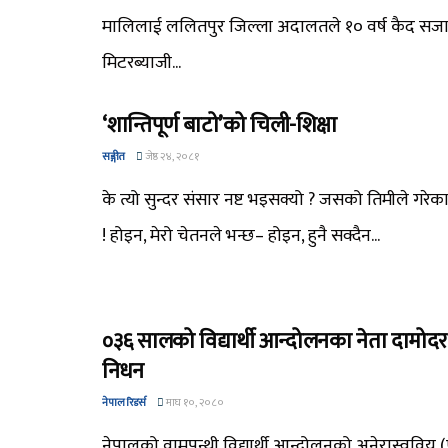
मालिलाई ललितपुर जिल्ला अदालतले १० वर्ष कैद सज
मिटरब्याजी...
‘शान्तिपूर्ण बाटो’को चिली-शिक्षा
सङ्गीत
जेष्ठ २४, २०८१
के त्यो सुन्दर संसार नष्ट भइसक्यो ? जसको तिमीले गरे
! होइन, मेरो चेतनले भन्छ– होइन, हुनै सक्दैन...
०३६ सालको विद्यार्थी आन्दोलनका नेता दामोद
निधन
नेपाल रिडर्स
माघ १०, २०८०
नेपालको वामपन्थी विद्यार्थी आन्दोलनको अनेरास्ववियू