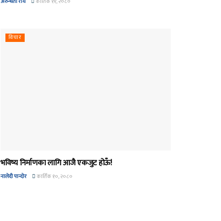
अरुन्धती रोय
कार्तिक ११, २०८०
विचार
भविष्य निर्माणका लागि आजै एकजुट होऊँ!
नालेदी पान्दोर
कार्तिक १०, २०८०