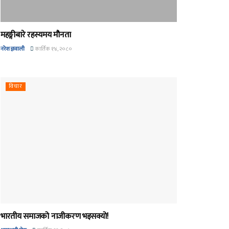
महङ्गीबारे रहस्यमय मौनता
नरेश ज्ञवाली
कार्तिक १४, २०८०
विचार
भारतीय समाजको नाजीकरण भइसक्यो!