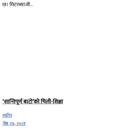
छ। मिटरब्याजी...
‘शान्तिपूर्ण बाटो’को चिली-शिक्षा
सङ्गीत
जेष्ठ २४, २०८१