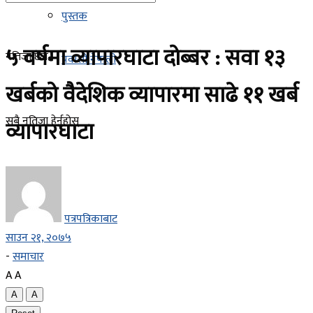
पुस्तक
५ वर्षमा व्यापारघाटा दोब्बर : सवा १३
नतिजा छैन
प्रवासी नेपाली
खर्बको वैदेशिक व्यापारमा साढे ११ खर्ब
सबै नतिजा हेर्नुहोस्
व्यापारघाटा
पत्रपत्रिकाबाट
साउन २१, २०७५
-
समाचार
A
A
A
A