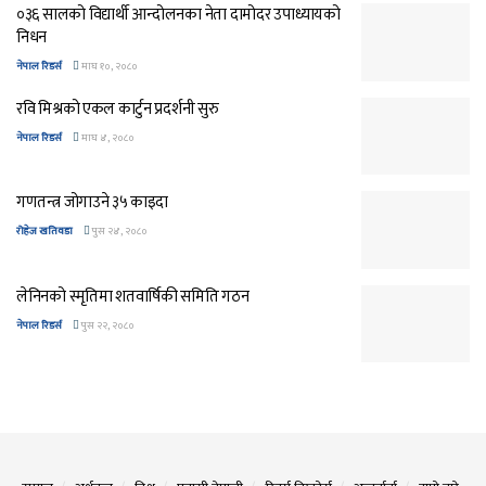
०३६ सालको विद्यार्थी आन्दोलनका नेता दामोदर उपाध्यायको
निधन
नेपाल रिडर्स
माघ १०, २०८०
रवि मिश्रको एकल कार्टुन प्रदर्शनी सुरु
नेपाल रिडर्स
माघ ४, २०८०
गणतन्त्र जोगाउने ३५ काइदा
रोहेज खतिवडा
पुस २४, २०८०
लेनिनको स्मृतिमा शतवार्षिकी समिति गठन
नेपाल रिडर्स
पुस २२, २०८०