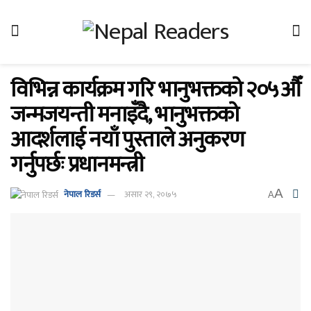
विभिन्न कार्यक्रम गरि भानुभक्तको २०५औँ
जन्मजयन्ती मनाइँदै, भानुभक्तको
आदर्शलाई नयाँ पुस्ताले अनुकरण
गर्नुपर्छः प्रधानमन्त्री
A
नेपाल रिडर्स
असार २९, २०७५
A