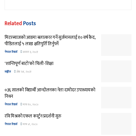
Related
Posts
मिटरब्याजको आडमा बलात्कार गर्ने सुर्जमानलाई १० वर्ष कैद,
पीडितलाई ५ लाख क्षतिपुर्ति तिर्नुपर्ने
नेपाल रिडर्स
असार ३, २०८१
‘शान्तिपूर्ण बाटो’को चिली-शिक्षा
सङ्गीत
जेष्ठ २४, २०८१
०३६ सालको विद्यार्थी आन्दोलनका नेता दामोदर उपाध्यायको
निधन
नेपाल रिडर्स
माघ १०, २०८०
रवि मिश्रको एकल कार्टुन प्रदर्शनी सुरु
नेपाल रिडर्स
माघ ४, २०८०