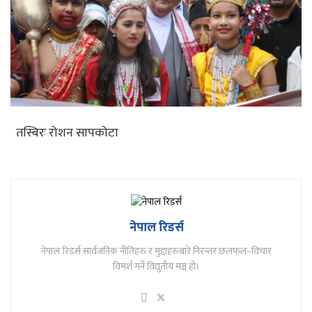
तस्बिरः रोशन सापकोटा
नेपाल रिडर्स
नेपाल रिडर्स सार्वजनिक नीतिहरु र मुद्दाहरुबारे निरन्तर छलफल–विचार
विमर्श गर्ने विद्युतीय मञ्च हो।