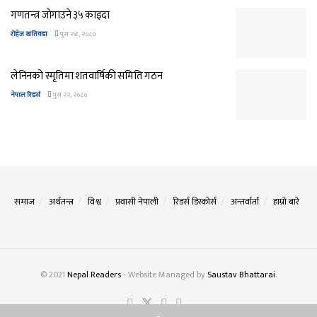
गणतन्त्र जोगाउने ३५ काइदा
रोहेज खतिवडा
पुस २४, २०८०
लेनिनको स्मृतिमा शतवार्षिकी समिति गठन
नेपाल रिडर्स
पुस २२, २०८०
समाज
अर्थतन्त्र
विश्व
प्रवासी नेपाली
रिडर्स डिस्कोर्स
अन्तर्वार्ता
हाम्रो बारे
© 2021
Nepal Readers
- Website Managed by
Saustav Bhattarai
.