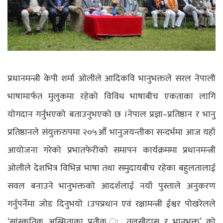
प्रधानमन्त्री केपी शर्मा ओलीले आदिकवि भानुभक्तले सरल नेपाली
भाषामार्फत मुलुकमा रहेको विविध भाषाबीच एकताका लागि
योगदान गर्नुभएको बताउनुभएको छ ।नेपाल प्रज्ञा–प्रतिष्ठान र भानु
प्रतिष्ठानले संयुक्तरुपमा २०५औँ भानुजयन्तीका सन्दर्भमा आज यहाँ
आयोजना गरेको प्रभातफेरीको समापन कार्यक्रममा प्रधानमन्त्री
ओलीले देशभित्र विभिन्न भाषा तथा समुदायबीच रहेका बहुलतालाई
सवल बनाउने भानुभक्तको आदर्शलाई नयाँ पुस्ताले अनुकरण
गर्नुपर्नेमा जोड दिनुभयो ।उपप्रधान एवं रक्षामन्त्री ईश्वर पोखरेलले
‘सांस्कृतिक अस्मिताका प्रतीक ः तुलसीदास र भानुभक्त’ को