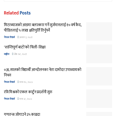
Related
Posts
मिटरब्याजको आडमा बलात्कार गर्ने सुर्जमानलाई १० वर्ष कैद,
पीडितलाई ५ लाख क्षतिपुर्ति तिर्नुपर्ने
नेपाल रिडर्स
असार ३, २०८१
‘शान्तिपूर्ण बाटो’को चिली-शिक्षा
सङ्गीत
जेष्ठ २४, २०८१
०३६ सालको विद्यार्थी आन्दोलनका नेता दामोदर उपाध्यायको
निधन
नेपाल रिडर्स
माघ १०, २०८०
रवि मिश्रको एकल कार्टुन प्रदर्शनी सुरु
नेपाल रिडर्स
माघ ४, २०८०
गणतन्त्र जोगाउने ३५ काइदा