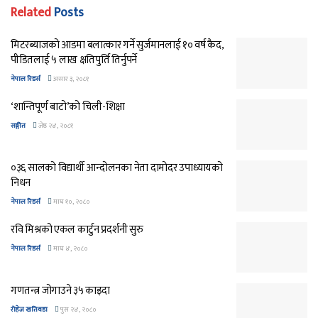
Related
Posts
मिटरब्याजको आडमा बलात्कार गर्ने सुर्जमानलाई १० वर्ष कैद,
पीडितलाई ५ लाख क्षतिपुर्ति तिर्नुपर्ने
नेपाल रिडर्स
असार ३, २०८१
‘शान्तिपूर्ण बाटो’को चिली-शिक्षा
सङ्गीत
जेष्ठ २४, २०८१
०३६ सालको विद्यार्थी आन्दोलनका नेता दामोदर उपाध्यायको
निधन
नेपाल रिडर्स
माघ १०, २०८०
रवि मिश्रको एकल कार्टुन प्रदर्शनी सुरु
नेपाल रिडर्स
माघ ४, २०८०
गणतन्त्र जोगाउने ३५ काइदा
रोहेज खतिवडा
पुस २४, २०८०