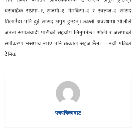
पनि सकार बनाउन आवश्यकभन्दा ६ सांसद अपुग हुन्छन् ।
यसबाहेक राप्रपा–१, राजमो–१, नेमकिपा–१ र स्वतन्त्र–१ सांसद
मिलाउँदा पनि दुई सांसद अपुग हुन्छन् । त्यस्तो अवस्थामा ओलीले
जनता समाजवादी पार्टीको सहयोग लिनुपर्नेछ । ओली र जसपाको
समीकरण असम्भव नभए पनि तत्काल सहज छैन । – नयाँ पत्रिका
दैनिक
पत्रपत्रिकाबाट