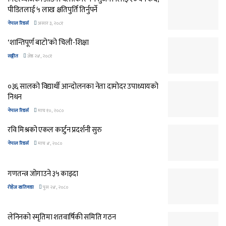
पीडितलाई ५ लाख क्षतिपुर्ति तिर्नुपर्ने
नेपाल रिडर्स
असार ३, २०८१
‘शान्तिपूर्ण बाटो’को चिली-शिक्षा
सङ्गीत
जेष्ठ २४, २०८१
०३६ सालको विद्यार्थी आन्दोलनका नेता दामोदर उपाध्यायको
निधन
नेपाल रिडर्स
माघ १०, २०८०
रवि मिश्रको एकल कार्टुन प्रदर्शनी सुरु
नेपाल रिडर्स
माघ ४, २०८०
गणतन्त्र जोगाउने ३५ काइदा
रोहेज खतिवडा
पुस २४, २०८०
लेनिनको स्मृतिमा शतवार्षिकी समिति गठन