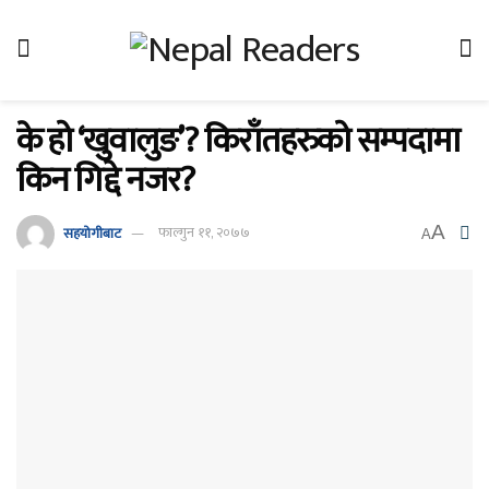
के हो ‘खुवालुङ’? किराँतहरुको सम्पदामा
किन गिद्दे नजर?
A
सहयोगीबाट
फाल्गुन ११, २०७७
A