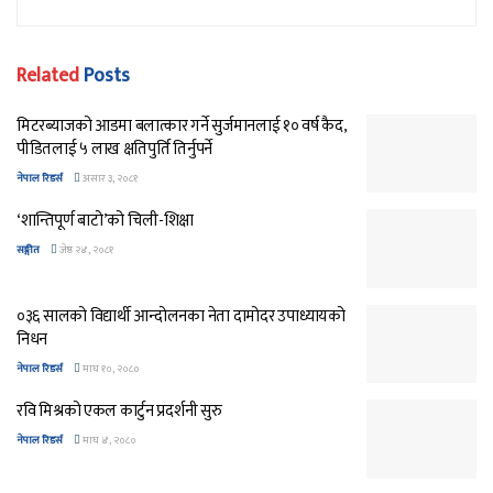
Related
Posts
मिटरब्याजको आडमा बलात्कार गर्ने सुर्जमानलाई १० वर्ष कैद,
पीडितलाई ५ लाख क्षतिपुर्ति तिर्नुपर्ने
नेपाल रिडर्स
असार ३, २०८१
‘शान्तिपूर्ण बाटो’को चिली-शिक्षा
सङ्गीत
जेष्ठ २४, २०८१
०३६ सालको विद्यार्थी आन्दोलनका नेता दामोदर उपाध्यायको
निधन
नेपाल रिडर्स
माघ १०, २०८०
रवि मिश्रको एकल कार्टुन प्रदर्शनी सुरु
नेपाल रिडर्स
माघ ४, २०८०