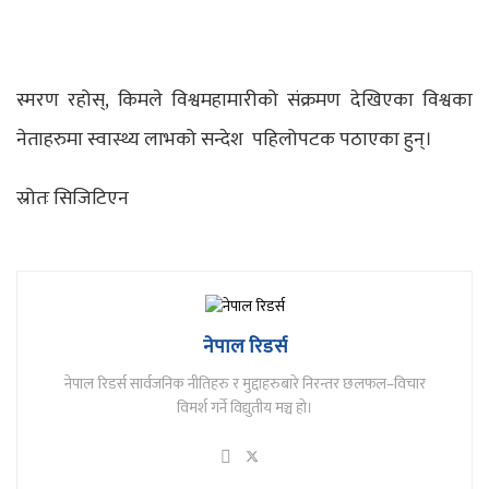
स्मरण रहोस्, किमले विश्वमहामारीको संक्रमण देखिएका विश्वका
नेताहरुमा स्वास्थ्य लाभको सन्देश पहिलोपटक पठाएका हुन्।
स्रोतः सिजिटिएन
नेपाल रिडर्स
नेपाल रिडर्स सार्वजनिक नीतिहरु र मुद्दाहरुबारे निरन्तर छलफल–विचार
विमर्श गर्ने विद्युतीय मञ्च हो।