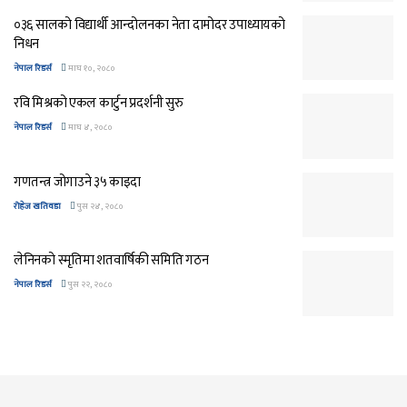
०३६ सालको विद्यार्थी आन्दोलनका नेता दामोदर उपाध्यायको
निधन
नेपाल रिडर्स
माघ १०, २०८०
रवि मिश्रको एकल कार्टुन प्रदर्शनी सुरु
नेपाल रिडर्स
माघ ४, २०८०
गणतन्त्र जोगाउने ३५ काइदा
रोहेज खतिवडा
पुस २४, २०८०
लेनिनको स्मृतिमा शतवार्षिकी समिति गठन
नेपाल रिडर्स
पुस २२, २०८०