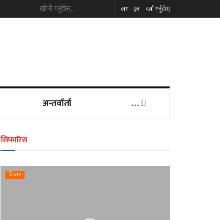
लग - इन
दर्ता गर्नुहोस्
अन्तर्वार्ता
. . .
सिफारिस
के
विचार
लोकतन्त
धर्म
मिसाउ