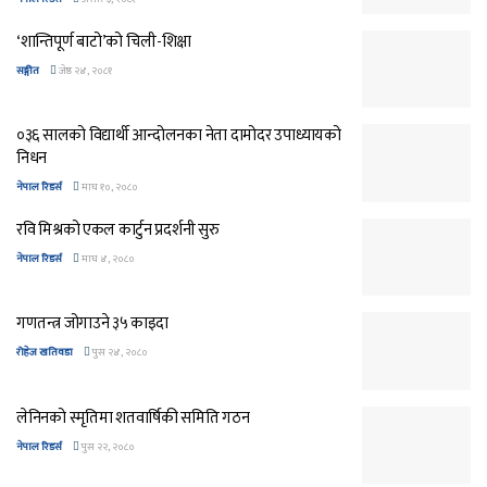
‘शान्तिपूर्ण बाटो’को चिली-शिक्षा
सङ्गीत
जेष्ठ २४, २०८१
०३६ सालको विद्यार्थी आन्दोलनका नेता दामोदर उपाध्यायको
निधन
नेपाल रिडर्स
माघ १०, २०८०
रवि मिश्रको एकल कार्टुन प्रदर्शनी सुरु
नेपाल रिडर्स
माघ ४, २०८०
गणतन्त्र जोगाउने ३५ काइदा
रोहेज खतिवडा
पुस २४, २०८०
लेनिनको स्मृतिमा शतवार्षिकी समिति गठन
नेपाल रिडर्स
पुस २२, २०८०