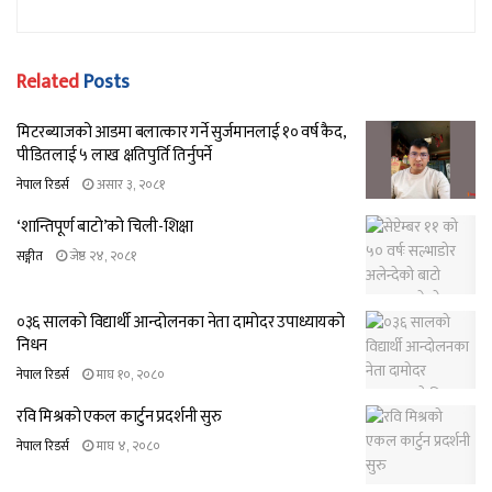
Related
Posts
मिटरब्याजको आडमा बलात्कार गर्ने सुर्जमानलाई १० वर्ष कैद,
पीडितलाई ५ लाख क्षतिपुर्ति तिर्नुपर्ने
नेपाल रिडर्स
असार ३, २०८१
‘शान्तिपूर्ण बाटो’को चिली-शिक्षा
सङ्गीत
जेष्ठ २४, २०८१
०३६ सालको विद्यार्थी आन्दोलनका नेता दामोदर उपाध्यायको
निधन
नेपाल रिडर्स
माघ १०, २०८०
रवि मिश्रको एकल कार्टुन प्रदर्शनी सुरु
नेपाल रिडर्स
माघ ४, २०८०