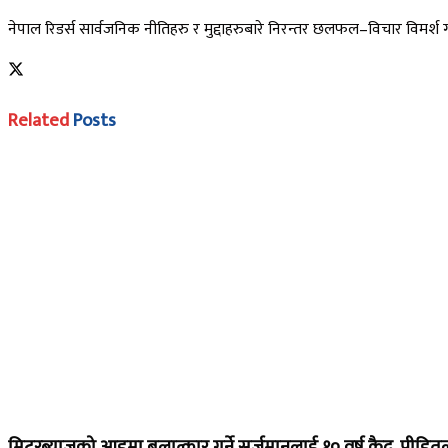
नेपाल रिडर्स सार्वजनिक नीतिहरु र मुद्दाहरुबारे निरन्तर छलफल–विचार विमर्श गर्ने
Related
Posts
मिटरब्याजको आडमा बलात्कार गर्ने सुर्जमानलाई १० वर्ष कैद, पीडितलाई ५