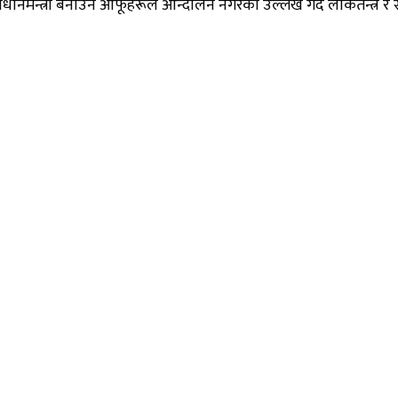
ानमन्त्री बनाउन आफूहरूले आन्दोलन नगरेको उल्लेख गर्दै लोकतन्त्र र 