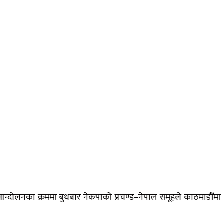
्धको आन्दोलनका क्रममा बुधबार नेकपाको प्रचण्ड–नेपाल समूहले काठम