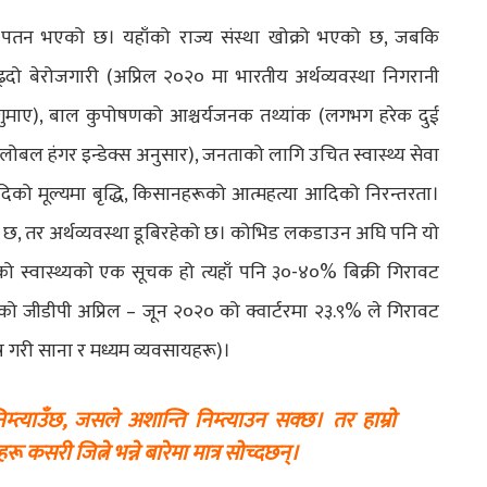
ली पतन भएको छ। यहाँको राज्य संस्था खोक्रो भएको छ, जबकि
्दो बेरोजगारी (अप्रिल २०२० मा भारतीय अर्थव्यवस्था निगरानी
गुमाए), बाल कुपोषणको आश्चर्यजनक तथ्या‌ंक (लगभग हरेक दुई
बल हंगर इन्डेक्स अनुसार), जनताको लागि उचित स्वास्थ्य सेवा
 आदिको मूल्यमा बृद्धि, किसानहरूको आत्महत्या आदिको निरन्तरता।
ाम्रो छ, तर अर्थव्यवस्था डूबिरहेको छ। कोभिड लकडाउन अघि पनि यो
को स्वास्थ्यको एक सूचक हो त्यहाँ पनि ३०-४०% बिक्री गिरावट
जीडीपी अप्रिल – जून २०२० को क्वार्टरमा २३‍‍.९% ले गिरावट
 गरी साना र मध्यम व्यवसायहरू)।
त्याउँछ, जसले अशान्ति निम्त्याउन सक्छ। तर हाम्रो
 कसरी जित्ने भन्ने बारेमा मात्र सोच्दछन्।