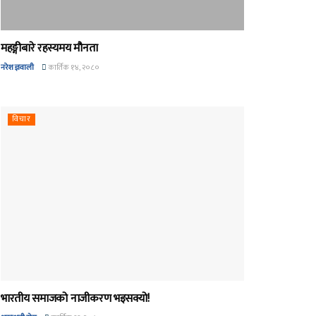
महङ्गीबारे रहस्यमय मौनता
नरेश ज्ञवाली
कार्तिक १४, २०८०
विचार
भारतीय समाजको नाजीकरण भइसक्यो!