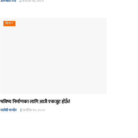
अरुन्धती रोय
कार्तिक ११, २०८०
विचार
भविष्य निर्माणका लागि आजै एकजुट होऊँ!
नालेदी पान्दोर
कार्तिक १०, २०८०