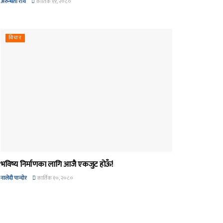
अरुन्धती रोय
कार्तिक ११, २०८०
विचार
भविष्य निर्माणका लागि आजै एकजुट होऊँ!
नालेदी पान्दोर
कार्तिक १०, २०८०