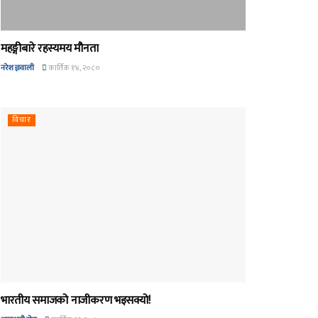
महङ्गीबारे रहस्यमय मौनता
नरेश ज्ञवाली
कार्तिक १४, २०८०
विचार
भारतीय समाजको नाजीकरण भइसक्यो!