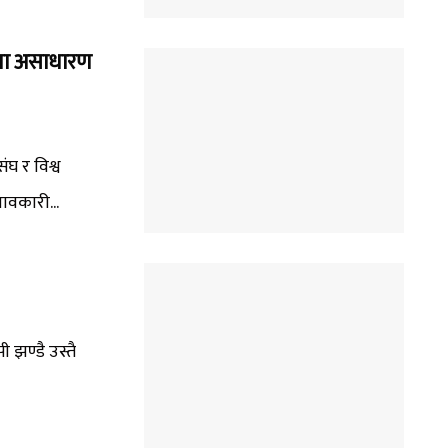
श्वमा असाधारण
 संघ र विश्व
भावकारी...
 झण्डै उस्तै