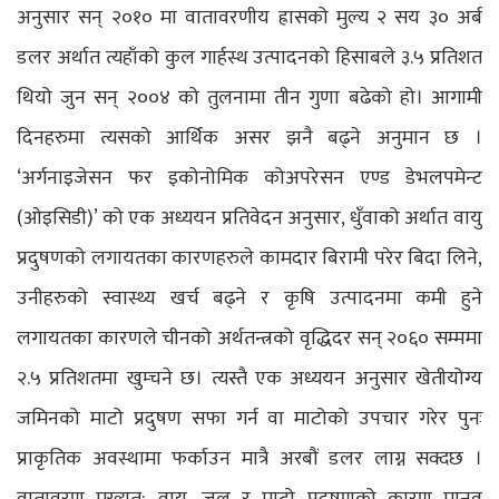
अनुसार सन् २०१० मा वातावरणीय ह्रासको मुल्य २ सय ३० अर्ब
डलर अर्थात त्यहाँको कुल गार्हस्थ उत्पादनको हिसाबले ३.५ प्रतिशत
थियो जुन सन् २००४ को तुलनामा तीन गुणा बढेको हो। आगामी
दिनहरुमा त्यसको आर्थिक असर झनै बढ्ने अनुमान छ ।
‘अर्गनाइजेसन फर इकोनोमिक कोअपरेसन एण्ड डेभलपमेन्ट
(ओइसिडी)’ को एक अध्ययन प्रतिवेदन अनुसार, धुँवाको अर्थात वायु
प्रदुषणको लगायतका कारणहरुले कामदार बिरामी परेर बिदा लिने,
उनीहरुको स्वास्थ्य खर्च बढ्ने र कृषि उत्पादनमा कमी हुने
लगायतका कारणले चीनको अर्थतन्त्रको वृद्धिदर सन् २०६० सम्ममा
२.५ प्रतिशतमा खुम्चने छ। त्यस्तै एक अध्ययन अनुसार खेतीयोग्य
जमिनको माटो प्रदुषण सफा गर्न वा माटोको उपचार गरेर पुनः
प्राकृतिक अवस्थामा फर्काउन मात्रै अरबौं डलर लाग्न सक्दछ ।