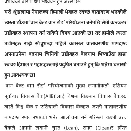
प्रभावका बारेमा थप अध्ययन हुन जरुरी छ।
यसै श्रृंखलामा नेपालका हिमाली भेगहरु स्वच्छ वातावरण भएकोले
त्यस्ता ठाँउमा ‘वान बेल्ट वान रोड’ परियोजना बनेपछि सेमी कन्डक्टर
उद्योगहरु स्थापना गर्न सकिने विषय आएको छ। तर हामीले त्यस्ता
उद्योगहरु राख्ने सोच्नुभन्दा पहिले कमसल वातावरणीय मापदण्ड
अपनाउनेमा बदनाम चिनियाँ उद्योगहरु बेलगाम भित्र्याउँदा हाम्रा
स्वच्छ हिमाल र पहाडहरुलाई प्रदुषित बनाउने हुन् कि भन्नेमा चनाखो
हुन आवश्यक छ।
‘वान बेल्ट वान रोड’ परियोजनाको मुख्य लगानीकर्ता ‘एशियन
पूर्वाधार विकास बैंक(AIIB)’लाई विश्वमा विद्यमान विकास बैंकहरु
जस्तै विश्व बैंक र एसियाली विकास बैंकहरु जस्तो वातावरणीय
मापदण्ड स्पष्ट नभएको भनेर आलोचना गर्ने गरिन्छ। यद्यपी उक्त
बैंकले आफ्नो लगानी चुस्त (Lean), सफा (Clean)र हरित