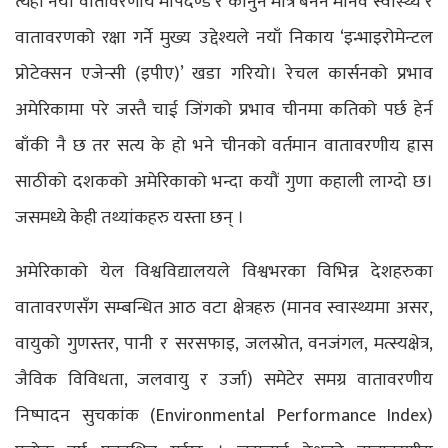
त्यहाँ नयाँ वातावरणीय मापदण्ड र कानुन मात्रै बनेन मानव स्वास्थ्य र
वातावरणको रक्षा गर्ने मुख्य उद्देश्यले नयाँ निकाय ‘इन्भाइरोमेन्टल
प्रोटेक्सन एजेन्सी (इपीए)’ खडा गरियो। रेचल कार्सनको प्रभाव
अमेरिकामा परे जस्तै चाई जिंगको प्रभाव चीनमा कतिको पर्छ हेर्न
बाँकी नै छ तर सत्य के हो भने चीनको वर्तमान वातावरणीय ह्रास
साठीको दशकको अमेरिकाको भन्दा कयौं गुणा कहाली लाग्दो छ।
जसमध्ये केही तथ्यांकहरु यस्ता छन् ।
अमेरिकाको येल विश्वविद्यालयले विश्वभरका विभिन्न देशहरुका
वातावरणसँग सम्बन्धित आठ वटा क्षेत्रहरु (मानव स्वास्थ्यमा असर,
वायुको गुणस्तर, पानी र सरसफाइ, जलस्रोत, वनजंगल, मत्स्यक्षेत्र,
जैविक विविधता, जलवायु र उर्जा) समेटेर समग्र वातावरणीय
निष्पादन सुचकांक (Environmental Performance Index)