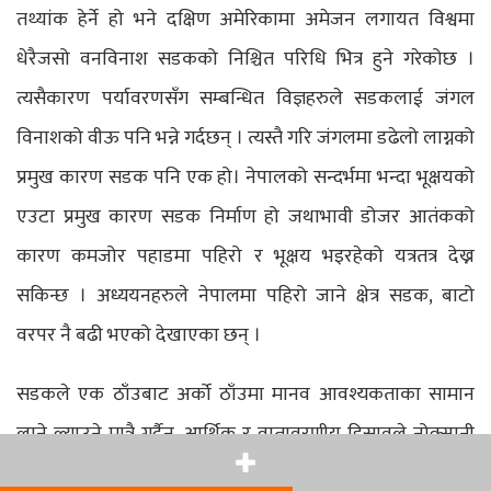
तथ्यांक हेर्ने हो भने दक्षिण अमेरिकामा अमेजन लगायत विश्वमा
धेरैजसो वनविनाश सडकको निश्चित परिधि भित्र हुने गरेकोछ ।
त्यसैकारण पर्यावरणसँग सम्बन्धित विज्ञहरुले सडकलाई जंगल
विनाशको वीऊ पनि भन्ने गर्दछन् । त्यस्तै गरि जंगलमा डढेलो लाग्नको
प्रमुख कारण सडक पनि एक हो। नेपालको सन्दर्भमा भन्दा भूक्षयको
एउटा प्रमुख कारण सडक निर्माण हो जथाभावी डोजर आतंकको
कारण कमजोर पहाडमा पहिरो र भूक्षय भइरहेको यत्रतत्र देख्न
सकिन्छ । अध्ययनहरुले नेपालमा पहिरो जाने क्षेत्र सडक, बाटो
वरपर नै बढी भएको देखाएका छन् ।
सडकले एक ठाँउबाट अर्को ठाँउमा मानव आवश्यकताका सामान
लाने ल्याउने मात्रै गर्दैन, आर्थिक र वातावरणीय हिसावले नोक्सानी
गर्ने मिचाह प्रवृतिका झार (Invasive Species) हरुको