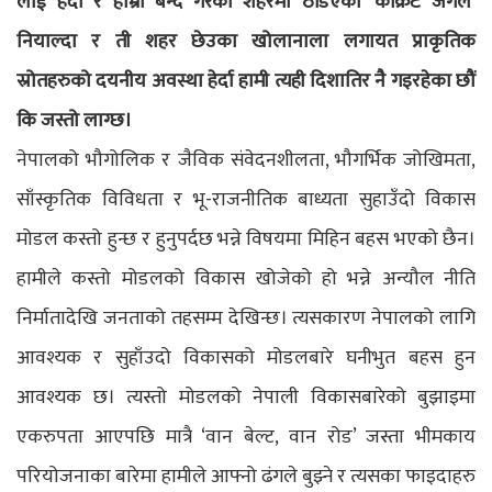
लाई हेर्दा र हाम्रा बन्दै गरेका शहरमा ठडिएका ‘कंक्रिट जंगल’
नियाल्दा र ती शहर छेउका खोलानाला लगायत प्राकृतिक
स्रोतहरुको दयनीय अवस्था हेर्दा हामी त्यही दिशातिर नै गइरहेका छौं
कि जस्तो लाग्छ।
नेपालको भौगोलिक र जैविक संवेदनशीलता, भौगर्भिक जोखिमता,
साँस्कृतिक विविधता र भू-राजनीतिक बाध्यता सुहाउँदो विकास
मोडल कस्तो हुन्छ र हुनुपर्दछ भन्ने विषयमा मिहिन बहस भएको छैन।
हामीले कस्तो मोडलको विकास खोजेको हो भन्ने अन्यौल नीति
निर्मातादेखि जनताको तहसम्म देखिन्छ। त्यसकारण नेपालको लागि
आवश्यक र सुहाँउदो विकासको मोडलबारे घनीभुत बहस हुन
आवश्यक छ। त्यस्तो मोडलको नेपाली विकासबारेको बुझाइमा
एकरुपता आएपछि मात्रै ‘वान बेल्ट, वान रोड’ जस्ता भीमकाय
परियोजनाका बारेमा हामीले आफ्नो ढंगले बुझ्ने र त्यसका फाइदाहरु