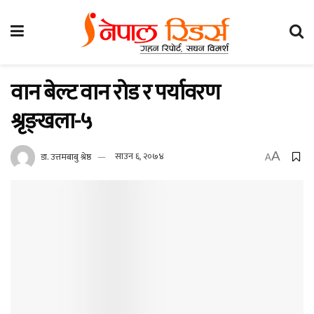
वान बेल्ट वान रोड र पर्यावरण
श्रृङ्खला-५
A
डा. उत्तमबाबु श्रेष्ठ
साउन ६, २०७४
A