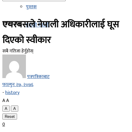
पुस्तक
एयरबसले नेपाली अधिकारीलाई घूस
नतिजा छैन
प्रवासी नेपाली
दिएको स्वीकार
सबै नतिजा हेर्नुहोस्
पत्रपत्रिकाबाट
फाल्गुन २७, २०७६
-
history
A
A
A
A
Reset
0