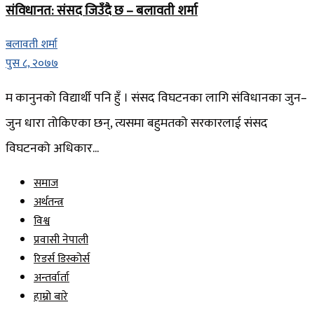
संविधानत: संसद जिउँदै छ – बलावती शर्मा
बलावती शर्मा
पुस ८, २०७७
म कानुनको विद्यार्थी पनि हुँ । संसद विघटनका लागि संविधानका जुन–
जुन धारा तोकिएका छन्, त्यसमा बहुमतको सरकारलाई संसद
विघटनको अधिकार...
समाज
अर्थतन्त्र
विश्व
प्रवासी नेपाली
रिडर्स डिस्कोर्स
अन्तर्वार्ता
हाम्रो बारे