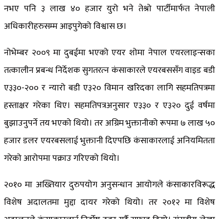
नभए पनि ३ लाख ४० हजार युरो भने तेश्रो पार्टीमार्फत नेपाली
अधिकारीहरुसम्म आइपुगेको विश्वास छ।
नोभेम्बर २००९ मा दुबईमा भएको एयर शोमा नेपाल एयरलाइन्सका
तत्कालीन प्रबन्ध निर्देशक सुगतरत्‍न कंसाकारले एयरबससँग वाइड बडी
ए३३०-२०० र न्यारो बडी ए३२० विमान खरिदका लागि सहमतिपत्रमा
हस्ताक्षर गरेका थिए। सहमतिपत्रअनुसार ए३३० र ए३२० दुई वर्षमा
बुझाउनुपर्ने तय भएको थियो। तर अग्रिम भुक्तानीको रूपमा ७ लाख ५०
हजार डलर एयरबसलाई भुक्तानी दिएपछि कंसाकारलाई अनियमितता
गरेको आरोपमा पक्राउ गरिएको थियो।
२०१० मा अख्तियार दुरुपयोग अनुसन्धान आयोगले कंसाकारविरूद्ध
विशेष अदालतमा मुद्दा दायर गरेको थियो। तर २०१२ मा विशेष