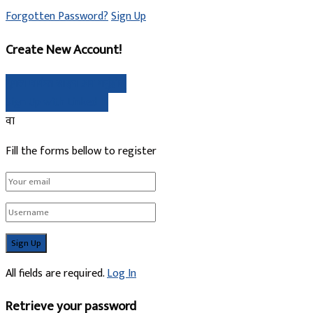
Forgotten Password?
Sign Up
Create New Account!
गुगल मार्फत साइन अप गर्नुहोस्
Sign Up with Linked In
वा
Fill the forms bellow to register
All fields are required.
Log In
Retrieve your password