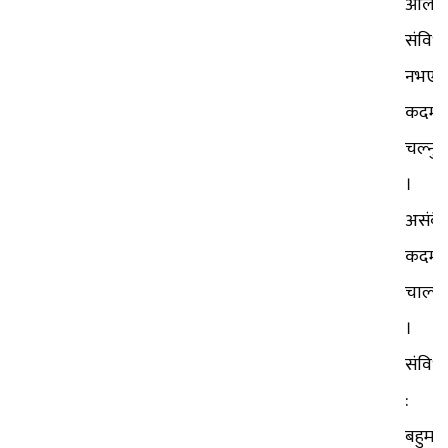
ओलील
संविध
नभएक
कदम
चल्नु
।
असंवै
कदम
चाल्नु
।
संविध
:
बहुमत