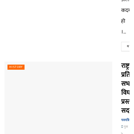
कदम
हो
।...
थप पढ
राष्ट्र
HISTORY
प्रति
सभा
विघट
प्रस्त
सदर
पत्रपत्रिका
पुस
५,