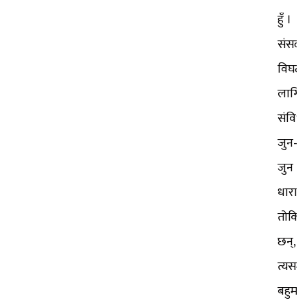
हुँ ।
संसद
विघट
लागि
संविध
जुन–
जुन
धारा
तोकि
छन्,
त्यसमा
बहुमत