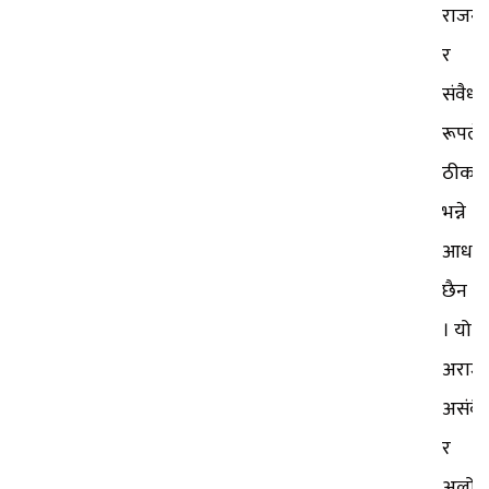
राजन
र
संवैध
रूपले
ठीक
भन्ने
आधार
छैन
। यो
अराजन
असंवै
र
अलोकत