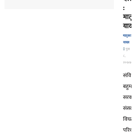
:
मातृ
यादव
मातृका
यादव
पुस
८,
२०७७
संविध
बहुमत
सरका
संसद
विघट
परिकल