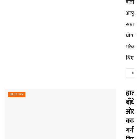
बजार्दै
आफूल
सम्राट
घोषणा
गरेका
थिए।...
थप पढ
हातखुट
HISTORY
बाँधेर
ओली
काम
गर्न