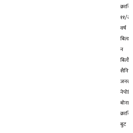
क्रान्त
११/२
वर्ष
बित्दा
न
बित्दै
सैनिक
जनरल
नेपोल
बोनापा
क्रान्त
बुट