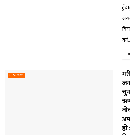
हुँदाहुँदै
संसद
विघट
गर्न...
थप पढ
गरीब
HISTORY
जनत
चुनाव
ऋण
बोका
अपरा
हो :