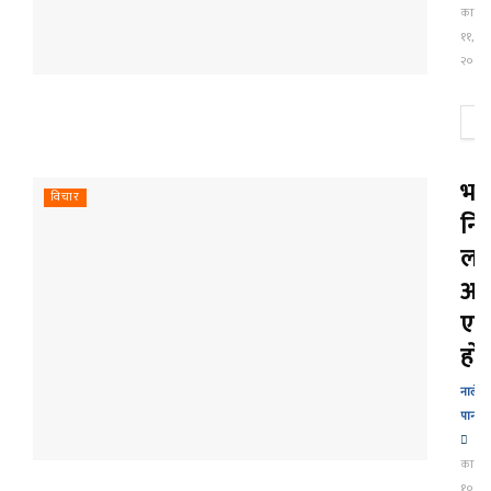
कार्ति
११,
२०८०
थ
भवि
विचार
निर
ला
आज
एक
होऊ
नालेदी
पान्दोर
कार्ति
१०,