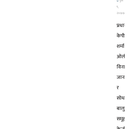
पुस
९,
२०७७
प्रधानमन
केपी
शर्मा
ओलील
विना
जानका
र
सोधनी
बालुव
समूहक