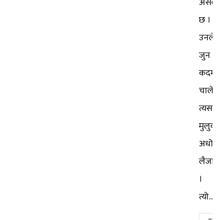
असंवै
छ ।
उनले
जुन
कदम
चाले,
त्यसले
मुलुक
अधोगत
लैजान्
।
त्यो...