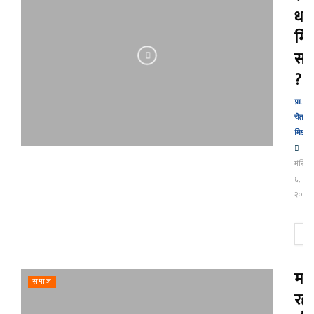
धर्म
मि
सक
?
प्रा.
चैतन्य
मिश्र
मंसिर
६,
२०८०
थ
महङ्
समाज
रह