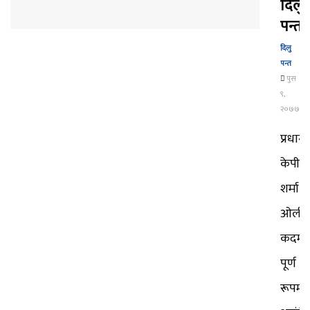
दिलु
पन्त
दिलु
पन्त
पुस
९,
२०७७
प्रधानमन
केपी
शर्मा
ओलीक
कदम
पूर्ण
रूपमा