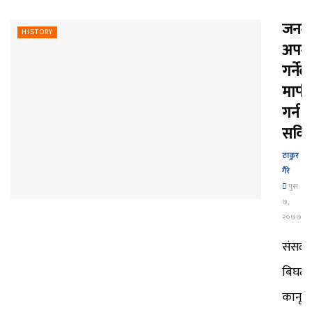
जनम
HISTORY
अपम
गर्नेल
माफी
गर्न
सकिन्न
ठाकुर
गैरे
पुस
७,
२०७७
संसद
बिघट
कानूनी