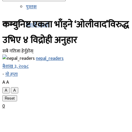
पुस्तक
कम्युनिष्ट एकता भाँड्ने ‘ओलीवाद’विरुद्ध
नतिजा छैन
प्रवासी नेपाली
उभिए ४ विद्रोही अनुहार
सबै नतिजा हेर्नुहोस्
nepal_readers
बैशाख ३, २०७८
-
यो हप्ता
A
A
A
A
Reset
0