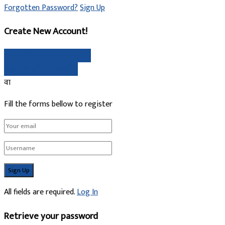
Forgotten Password?
Sign Up
Create New Account!
गुगल मार्फत साइन अप गर्नुहोस्
Sign Up with Linked In
वा
Fill the forms bellow to register
All fields are required.
Log In
Retrieve your password