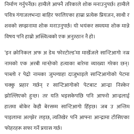
निर्माण गर्नुपर्नेछ। हामीले आफ्नै तरिकाले शोक मनाउनुपर्छ। हामीले
पवित्र गंगाजलभन्दा बाहिर फालिएका हाम्रा प्रत्येक प्रियजन, साथी र
शवको सम्झनामा शोक मनाउनुपर्छ। यो भयंकर समयमा शोक मान्ने
विषय पनि हाम्रो अस्त्वित्वको एक अनुस्ठान नै हो।
‘इन क्रोनिकल अफ अ डेथ फोरटोल्ड’मा मार्खेजले सान्टिआगो नस्र
नामको एक अरबी मान्छेको हत्याका बारेमा व्याख्या गरेका छन्।
पाब्लो र पेद्रो नामका जुम्ल्याहा दाजुभाइले सान्टिआगोको पेटमा
चक्कु प्रहार गर्छन् र सान्टिआगोको पेटबाट आन्द्रा निस्केर
झोल्लिएको हुन्छ। तर यति भइसकेपछि पनि आफ्नो आन्द्रलाई
हातमा बोकेर केही बेरसम्म सान्टिआगो हिँड्छ। जब उ अन्तिम
पाइलामा अल्झेर लड्छ, त्यतिखेर पनि आफ्ना आन्द्रामा टाँसिएका
फोहरहरू सफा गर्ने प्रयास गर्छ।