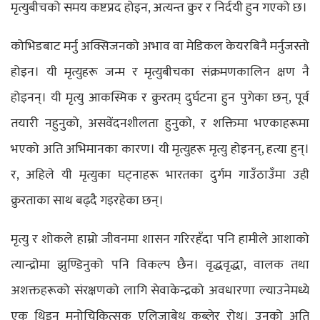
मृत्युबीचको समय कष्टप्रद होइन, अत्यन्त क्रुर र निर्दयी हुन गएको छ।
कोभिडबाट मर्नु अक्सिजनको अभाव वा मेडिकल केयरबिनै मर्नुजस्तो
होइन। यी मृत्युहरू जन्म र मृत्युबीचका संक्रमणकालिन क्षण नै
होइनन्। यी मृत्यु आकस्मिक र क्रुरतम् दुर्घटना हुन पुगेका छन्, पूर्व
तयारी नहुनुको, असवेंदनशीलता हुनुको, र शक्तिमा भएकाहरूमा
भएको अति अभिमानका कारण। यी मृत्युहरू मृत्यु होइनन्, हत्या हुन्।
र, अहिले यी मृत्युका घट्नाहरू भारतका दुर्गम गाउँठाउँमा उही
क्रुरताका साथ बढ्दै गइरहेका छन्।
मृत्यु र शोकले हाम्रो जीवनमा शासन गरिरहँदा पनि हामीले आशाको
त्यान्द्रोमा झुण्डिनुको पनि विकल्प छैन। वृद्धवृद्धा, वालक तथा
अशक्तहरूको संरक्षणको लागि सेवाकेन्द्रको अवधारणा ल्याउनेमध्ये
एक थिइन् मनोचिकित्सक एलिजाबेथ कुब्लेर रोथ। उनको अति