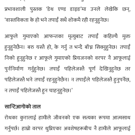
प्रभावशाली पुस्तक ‘डेथ एण्ड डाइङ’मा उनले लेखेकि छन्,
‘वास्तविकता के हो भने तपाईँ सधै शोकमै रही रहनुहुनेछ।
आफूले गुमाएको आफन्तका मृत्युबाट तपाईँ कहिल्यै मुक्त
हुनुहुनेछैन। बरु यस्तै हो, के गर्नु त भन्दै बाँच्न सिक्नुहुनेछ। तपाईँ
निको हुनुहुनेछ र आफूले गुमाएको प्रियजनको वरपर नै आफूलाई
पुर्ननिर्माण गर्नुहुनेछ। तपाईँ पहिलेजस्तै पूर्ण देखिनुहुनेछ तर
पहिलेजस्तै भने तपाईँ रहनुहुनेछैन। न तपाईँले पहिलेजस्तै हुनुपर्नेछ,
न तपाईँ पहिलेजस्तै हुन चाहनुहुनेछ।’
सान्टिआगोको ताल
रोथका कुरालाई हामीले जीवनको एक सत्यका रूपमा आत्मसाथ
गर्नुपर्छ। हाम्रो वरपर थुप्रिएका अवशेषहरूबीच नै हामीले आफूलाई