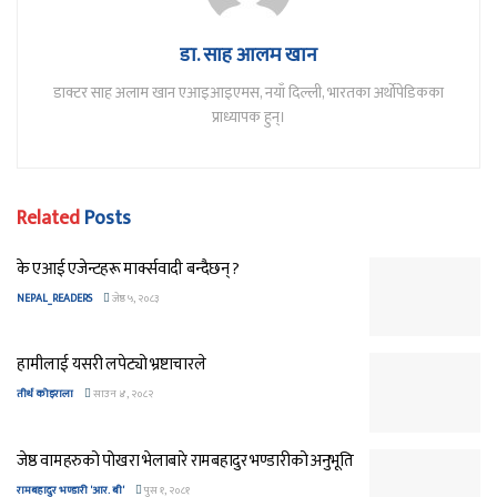
डा. साह आलम खान
डाक्टर साह अलाम खान एआइआइएमस, नयाँ दिल्ली, भारतका अर्थोपेडिकका
प्राध्यापक हुन्।
Related
Posts
के एआई एजेन्टहरू मार्क्सवादी बन्दैछन् ?
NEPAL_READERS
जेष्ठ ५, २०८३
हामीलाई यसरी लपेट्यो भ्रष्टाचारले
तीर्थ कोइराला
साउन ४, २०८२
जेष्ठ वामहरुको पोखरा भेलाबारे रामबहादुर भण्डारीको अनुभूति
रामबहादुर भण्डारी 'आर. बी'
पुस १, २०८१