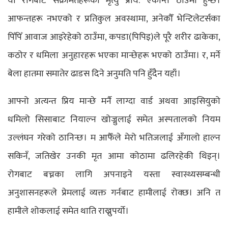
यो रोगबाट संक्रमितहरूको मृत्यु प्राय: एकान्त ठाउँमा हुन्छ।
आफन्तहरू नभएको र प्रतिकुल अवस्थामा, अनेकौँ भेन्टिलेटर्सका
पिँपिँ आवाज आइरेहेको ठाउँमा, कपडा(पिपिइ)ले पूरै शरीर ढाकेका,
कठोर र धमिला अनुहारहरू भएका मान्छेहरू भएको ठाउँमा। र, मर्ने
बेला हातमा समातेर ढाडस दिने अनुमति पनि हुँदैन यहाँ।
आफ्नो अत्यन्त प्रिय मान्छे मर्नै लाग्दा वार्ड अथवा आइसियुको
धमिलो सिसाबाट नियाल्न खोज्नुलाई समेत अस्पतालको नियम
उल्लंघन गरेको ठानिन्छ। म आफैँले मेरो भतिजलाई अँगालो हाल्न
सकिनँ, जतिखेर उनकी मृत आमा कोठामा ढलिरहेकी थिइन्।
रोगबाट बच्नका लागि अपनाइने यस्ता स्वास्थ्यसम्बन्धी
अनुशासनहरूले प्रेमलाई व्यक्त गर्नबाट हामीलाई रोक्छ। अनि त
हामीले शोकलाई समेत थाति राख्नुपर्यो।