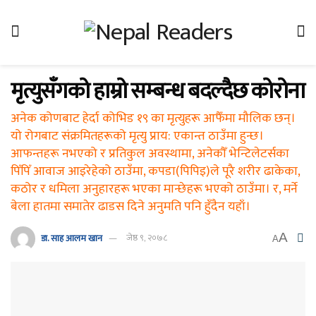
मृत्युसँगको हाम्रो सम्बन्ध बदल्दैछ कोरोना
अनेक कोणबाट हेर्दा कोभिड १९ का मृत्युहरू आफैँमा मौलिक छन्।
यो रोगबाट संक्रमितहरूको मृत्यु प्राय: एकान्त ठाउँमा हुन्छ।
आफन्तहरू नभएको र प्रतिकुल अवस्थामा, अनेकौँ भेन्टिलेटर्सका
पिँपिँ आवाज आइरेहेको ठाउँमा, कपडा(पिपिइ)ले पूरै शरीर ढाकेका,
कठोर र धमिला अनुहारहरू भएका मान्छेहरू भएको ठाउँमा। र, मर्ने
बेला हातमा समातेर ढाडस दिने अनुमति पनि हुँदैन यहाँ।
A
डा. साह आलम खान
जेष्ठ ९, २०७८
A