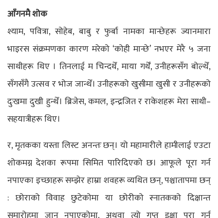
आँगनमै शोक
श्याम, पवित्रा, सोहेब, बाबु र फुर्बा नामका मान्छेहरू ज्यानमारा
भाइरस संक्रमणका कारण मरेको ‘कोही मान्छे’ नभएर मेरै ५ जना
साथीहरू थिए । तिनलाई म चिन्दथेँ, माया गर्थेँ, उनीहरूसँग बोल्थेँ,
सँगसँगै उत्सव र भोज जान्थेँ। उनीहरूको खुसीमा खुसी र उनीहरूको
दुःखमा दुखी हुन्थेँ। ब्रिजेस, कमल, इन्द्रजित र राकेशहरू मेरा साथी–
सहयात्रीहरू थिए।
र, मृतकका यस्ता लिस्ट अनन्तः छन्। यो महामारीले हामीलाई एउटा
शोकमग्न देशका रूपमा सिमित पारिदिएको छ। आफूले पूरा गर्न
नपाएका इच्छाहरू सम्झेर हाम्रा शवहरू व्यथित छन्, पश्चातापमा छन्
: छोराको विवाह छुटेकोमा या छोरीको स्नातकको दिक्षान्त
समारोहमा जान नपाएकोमा, अथवा त्यो गुप्त इक्षा पूरा गर्न