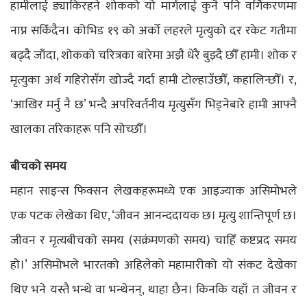
हामीलाई ङ्याकिरहने शोकको यो मार्गलाई कुनै पनि वर्गिकरणमा
नाप्न सकिँदैन। कोभिड १९ को अर्को लहरले मृत्युको दर रकेट गतीमा
बढ्दै जाँदा, शोकको चरित्रका बारेमा अझै धेरै बुझ्दै छौँ हामी। शोक र
मृत्युका अर्थ गहिरोसँग खोज्दै गर्दा हामी टोल्हाउँछौँ, कहालिन्छौँ। र,
‘आखिर मर्नु नै छ’ भन्दै अपरिवर्तनीय मृत्युसँग भिड्नेबारे हामी आफ्नै
खालका तरिकाहरू पनि सोच्छौँ।
बीचको समय
महान साइन्स फिक्सन लेखकहरूमध्ये एक आइज्याक असिमोभले
एक पटक लेखेका थिए, ‘जीवन आनन्ददायक छ। मृत्यु शान्तिपूर्ण छ।
जीवन र मृत्यबीचको समय (सक्रंमणको समय) चाहिँ कष्टप्रद समय
हो।’ असिमोभले भारतको अहिलेको महामारीको यो संकट देखेका
थिए भने यस्तै भन्थे वा भन्थेनन्, थाहा छैन। किनकि यहाँ त जीवन र