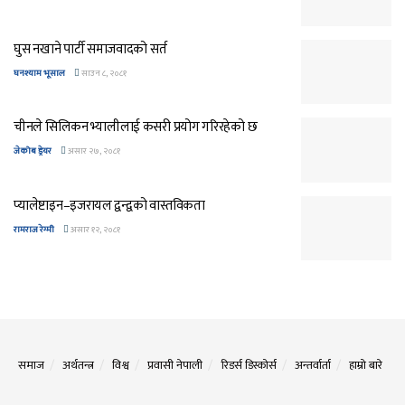
घुस नखाने पार्टी समाजवादको सर्त
घनश्याम भूसाल
साउन ८, २०८१
चीनले सिलिकन भ्यालीलाई कसरी प्रयोग गरिरहेको छ
जेकोब ड्रेयर
असार २७, २०८१
प्यालेष्टाइन–इजरायल द्वन्द्वको वास्तविकता
रामराज रेग्मी
असार १२, २०८१
समाज
अर्थतन्त्र
विश्व
प्रवासी नेपाली
रिडर्स डिस्कोर्स
अन्तर्वार्ता
हाम्रो बारे