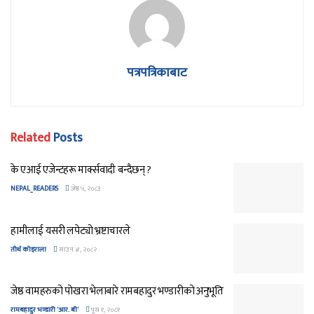
पत्रपत्रिकाबाट
Related
Posts
के एआई एजेन्टहरू मार्क्सवादी बन्दैछन् ?
NEPAL_READERS
जेष्ठ ५, २०८३
हामीलाई यसरी लपेट्यो भ्रष्टाचारले
तीर्थ कोइराला
साउन ४, २०८२
जेष्ठ वामहरुको पोखरा भेलाबारे रामबहादुर भण्डारीको अनुभूति
रामबहादुर भण्डारी 'आर. बी'
पुस १, २०८१