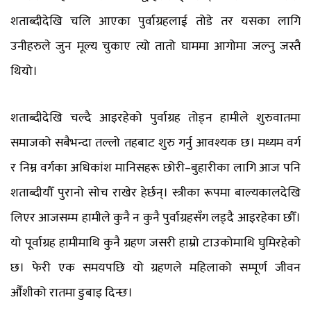
शताब्दीदेखि चलि आएका पुर्वाग्रहलाई तोडे तर यसका लागि
उनीहरुले जुन मूल्य चुकाए त्यो तातो घाममा आगोमा जल्नु जस्तै
थियो।
शताब्दीदेखि चल्दै आइरहेको पुर्वाग्रह तोड्न हामीले शुरुवातमा
समाजको सबैभन्दा तल्लो तहबाट शुरु गर्नु आवश्यक छ। मध्यम वर्ग
र निम्न वर्गका अधिकांश मानिसहरू छोरी–बुहारीका लागि आज पनि
शताब्दीयौँ पुरानो सोच राखेर हेर्छन्। स्त्रीका रूपमा बाल्यकालदेखि
लिएर आजसम्म हामीले कुनै न कुनै पुर्वाग्रहसँग लड्दै आइरहेका छौँ।
यो पूर्वाग्रह हामीमाथि कुनै ग्रहण जसरी हाम्रो टाउकोमाथि घुमिरहेको
छ। फेरी एक समयपछि यो ग्रहणले महिलाको सम्पूर्ण जीवन
औँशीको रातमा डुबाइ दिन्छ।