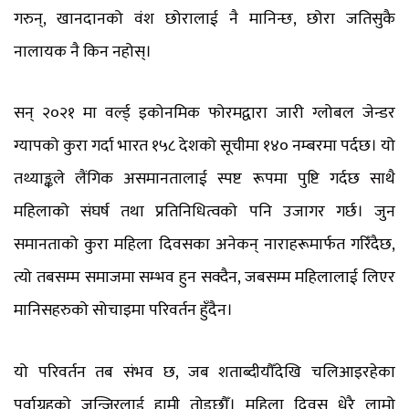
गरुन्, खानदानको वंश छोरालाई नै मानिन्छ, छोरा जतिसुकै
नालायक नै किन नहोस्।
सन् २०२१ मा वर्ल्ड् इकोनमिक फोरमद्वारा जारी ग्लोबल जेन्डर
ग्यापको कुरा गर्दा भारत १५८ देशको सूचीमा १४० नम्बरमा पर्दछ। यो
तथ्याङ्कले लैंगिक असमानतालाई स्पष्ट रूपमा पुष्टि गर्दछ साथै
महिलाको संघर्ष तथा प्रतिनिधित्वको पनि उजागर गर्छ। जुन
समानताको कुरा महिला दिवसका अनेकन् नाराहरूमार्फत गरिँदैछ,
त्यो तबसम्म समाजमा सम्भव हुन सक्दैन, जबसम्म महिलालाई लिएर
मानिसहरुको सोचाइमा परिवर्तन हुँदैन।
यो परिवर्तन तब संभव छ, जब शताब्दीयौँदेखि चलिआइरहेका
पुर्वाग्रहको जन्जिरलाई हामी तोड्छौँ। महिला दिवस धेरै लामो