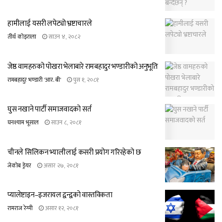
हामीलाई यसरी लपेट्यो भ्रष्टाचारले
तीर्थ कोइराला
साउन ४, २०८२
जेष्ठ वामहरुको पोखरा भेलाबारे रामबहादुर भण्डारीको अनुभूति
रामबहादुर भण्डारी 'आर. बी'
पुस १, २०८१
घुस नखाने पार्टी समाजवादको सर्त
घनश्याम भूसाल
साउन ८, २०८१
चीनले सिलिकन भ्यालीलाई कसरी प्रयोग गरिरहेको छ
जेकोब ड्रेयर
असार २७, २०८१
प्यालेष्टाइन–इजरायल द्वन्द्वको वास्तविकता
रामराज रेग्मी
असार १२, २०८१