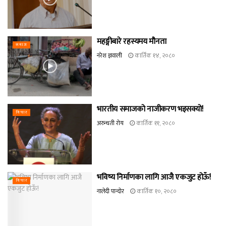
महङ्गीबारे रहस्यमय मौनता
समाज
नरेश ज्ञवाली
कार्तिक १४, २०८०
भारतीय समाजको नाजीकरण भइसक्यो!
विचार
अरुन्धती रोय
कार्तिक ११, २०८०
भविष्य निर्माणका लागि आजै एकजुट होऊँ!
विचार
नालेदी पान्दोर
कार्तिक १०, २०८०