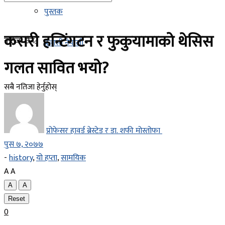
पुस्तक
कसरी हन्टिंगटन र फुकुयामाको थेसिस
नतिजा छैन
प्रवासी नेपाली
गलत सावित भयो?
सबै नतिजा हेर्नुहोस्
प्रोफेसर हावर्ड ब्रेस्टेड र डा. शफी मोस्तोफा
पुस ७, २०७७
-
history
,
यो हप्ता
,
सामयिक
A
A
A
A
Reset
0