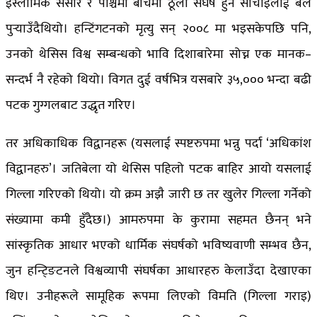
इस्लामिक संसार र पश्चिमा बीचमा ठूलो संघर्ष हुने सोचाइलाई बल
पुर्‍याउँदैथियो। हन्टिंगटनको मृत्यु सन् २००८ मा भइसकेपछि पनि,
उनको थेसिस विश्व सम्बन्धको भावि दिशाबारेमा सोच्न एक मानक–
सन्दर्भ नै रहेको थियो। विगत दुई वर्षभित्र यसबारे ३५,००० भन्दा बढी
पटक गुग्गलबाट उद्धृत गरिए।
तर अधिकाधिक विद्वानहरू (यसलाई स्पष्टरुपमा भन्नु पर्दा ‘अधिकांश
विद्वानहरु’। जतिबेला यो थेसिस पहिलो पटक बाहिर आयो यसलाई
गिल्ला गरिएको थियो। यो क्रम अझै जारी छ तर खुलेर गिल्ला गर्नेको
संख्यामा कमी हुँदैछ।) आमरुपमा के कुरामा सहमत छैनन् भने
सांस्कृतिक आधार भएको धार्मिक संघर्षको भविष्यवाणी सम्भव छैन,
जुन हन्टि्ङटनले विश्वव्यापी संघर्षका आधारहरु केलाउँदा देखाएका
थिए। उनीहरूले सामूहिक रूपमा लिएको विमति (गिल्ला गराइ)