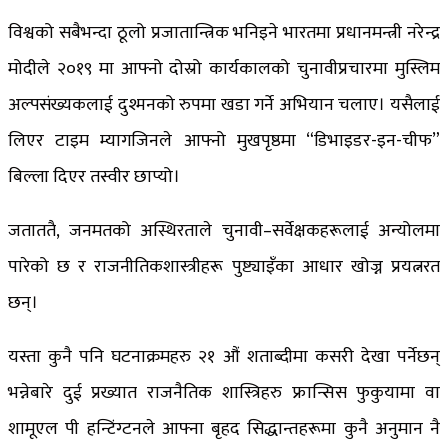
विश्वको सबैभन्दा ठूलो प्रजातान्त्रिक भनिइने भारतमा प्रधानमन्त्री नरेन्द्र
मोदीले २०१९ मा आफ्नो दोस्रो कार्यकालको चुनावीप्रचारमा मुस्लिम
अल्पसंख्यकलाई दुश्मनको रुपमा खडा गर्ने अभियान चलाए। यसैलाई
लिएर टाइम म्यागजिनले आफ्नो मुखपृष्ठमा “डिभाइडर-इन-चीफ”
बिल्ला दिएर तस्वीर छाप्यो।
जताततै, जनमतको अस्थिरताले चुनावी–सर्वेक्षकहरूलाई अन्योलमा
पारेको छ र राजनीतिकशास्त्रीहरू पुष्ट्याइँका आधार खोज्न प्रयत्नरत
छन्।
यस्ता कुनै पनि घटनाक्रमहरु २१ औं शताब्दीमा कसरी देखा पर्नेछन्
भन्नेबारे दुई प्रख्यात राजनैतिक शास्त्रिहरु फ्रान्सिस फुकुयामा वा
शामूएल पी हन्टिंग्टनले आफ्ना बृहद सिद्धान्तहरूमा कुनै अनुमान नै