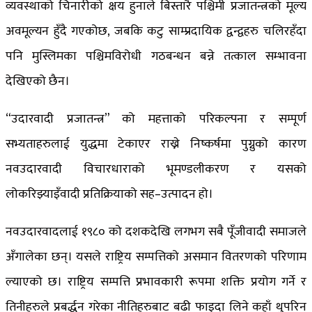
व्यवस्थाको चिनारीको क्षय हुनाले बिस्तारै पश्चिमी प्रजातन्त्रको मूल्य
अवमूल्यन हुँदै गएकोछ, जबकि कटु साम्प्रदायिक द्वन्द्वहरु चलिरहँदा
पनि मुस्लिमका पश्चिमविरोधी गठबन्धन बन्ने तत्काल सम्भावना
देखिएको छैन।
“उदारवादी प्रजातन्त्र” को महत्ताको परिकल्पना र सम्पूर्ण
सभ्यताहरुलाई युद्धमा टेकाएर राख्ने निष्कर्षमा पुग्नुको कारण
नवउदारवादी विचारधाराको भूमण्डलीकरण र यसको
लोकरिझ्याइँवादी प्रतिक्रियाको सह–उत्पादन हो।
नवउदारवादलाई १९८० को दशकदेखि लगभग सबै पूँजीवादी समाजले
अँगालेका छन्। यसले राष्ट्रिय सम्पत्तिको असमान वितरणको परिणाम
ल्याएको छ। राष्ट्रिय सम्पत्ति प्रभावकारी रूपमा शक्ति प्रयोग गर्ने र
तिनीहरुले प्रबर्द्धन गरेका नीतिहरुबाट बढी फाइदा लिने कहाँ थुपरिन