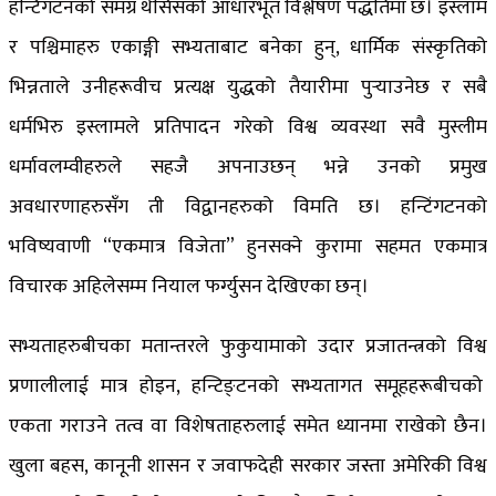
हन्टिंगटनको समग्र थेसिसको आधारभूत विश्लेषण पद्धतिमा छ। इस्लाम
र पश्चिमाहरु एकाङ्गी सभ्यताबाट बनेका हुन्, धार्मिक संस्कृतिको
भिन्नताले उनीहरूवीच प्रत्यक्ष युद्धको तैयारीमा पुर्‍याउनेछ र सबै
धर्मभिरु इस्लामले प्रतिपादन गरेको विश्व व्यवस्था सवै मुस्लीम
धर्मावलम्वीहरुले सहजै अपनाउछन् भन्ने उनको प्रमुख
अवधारणाहरुसँग ती विद्वानहरुको विमति छ। हन्टिंगटनको
भविष्यवाणी “एकमात्र विजेता” हुनसक्ने कुरामा सहमत एकमात्र
विचारक अहिलेसम्म नियाल फर्ग्युसन देखिएका छन्।
सभ्यताहरुबीचका मतान्तरले फुकुयामाको उदार प्रजातन्त्रको विश्व
प्रणालीलाई मात्र होइन, हन्टिङ्टनको सभ्यतागत समूहहरूबीचको
एकता गराउने तत्व वा विशेषताहरुलाई समेत ध्यानमा राखेको छैन।
खुला बहस, कानूनी शासन र जवाफदेही सरकार जस्ता अमेरिकी विश्व