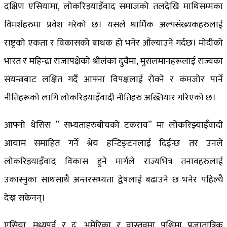
दक्षिण एसियामा, लोकरिझ्याइँवाद समाजको तलदेखि माथिसम्मका
विमर्शहरुमा प्रवेश गरेको छ। यसले धार्मिक अल्पसंख्यकहरुलाई
राष्ट्रको एकता र विकासको बाधक हो भनेर औंल्याउने गर्दछ। मोदीको
भारत र महिन्द्रा राजापक्षेको श्रीलंका दुवैमा, मुसलमानहरूलाई राज्यका
संयन्त्रबाट लक्षित गर्दै आफ्ना विपक्षलाई रोक्ने र कमजोर पार्ने
नीतिहरूको लागि लोकरिझ्याइँवादी नीतिहरु अख्तियार गरिएको छ।
आफ्नो थेसिस ” सभ्यताहरुबीचको टकराव” मा लोकरिझ्याइँवादी
आयाम समाहित गर्ने श्रेय हन्टिङ्टनलाई दिईन्छ तर उनले
लोकरिझ्याइँवाद विकास हुने मार्गले राज्यभित्र तनावहरुलाई
उकास्नुका साथसाथै अन्तरसभ्यता द्वेषलाई बढाउने छ भनेर पहिल्यै
देख्न सकेनन्।
एसिया, मध्यपूर्व र द. अमेरिका र वास्तवमा पश्चिमा प्रजातांत्रिक