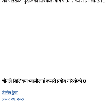
सबै पढिसक्दा पुस्तकको शिर्षकले न्याय पाउन सकेन जस्तो लाग्छ ।...
चीनले सिलिकन भ्यालीलाई कसरी प्रयोग गरिरहेको छ
जेकोब ड्रेयर
असार २७, २०८१