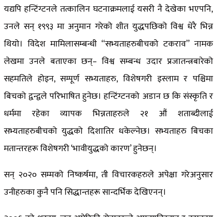
यद्यपि हन्टिंग्टनले तत्कालिन घटनाक्रमलाई यसरी नै देखेका भएपनि,
उनले सन् १९९३ मा अनुमान गरेको शीत युद्धपछिको विश्व धेरै भिन्न
थियो। विदेश मामिलासम्बन्धी “सभ्यताहरुबीचको टकराव” नामक
लेखमा उनले बताएका छन्– विश्व सम्बन्ध उदार प्रजातन्त्रबारेको
सहमतिले होइन, सम्पूर्ण सभ्यताहरु, विशेषगरी इस्लाम र पश्चिमा
बिचको द्वन्द्वले परिभाषित हुनेछ। हन्टिंग्टनको अडान छ कि संस्कृति र
धर्ममा रहेका व्यापक भिन्नताहरुले २१ औं शताब्दीलाई
सभ्यताहरुबीचको युद्धको दिशातिर धकेल्नेछ। सभ्यताहरु बिचका
मतान्तरहरू विशेषगरी ‘भावीयुद्धको कारण’ हुनेछन्।
सन् २०२० सम्मको निष्कर्षमा, ती विचारकहरुले अपेक्षा गरेअनुसार
उनीहरुका कुनै पनि सिद्धान्तहरू सान्दर्भिक देखिएनन्।