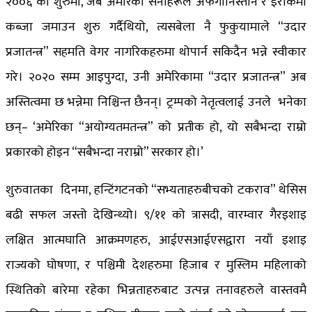
२००६ को शुरुमा, जब अमेरिकी सेनाहरूले अफगानिस्तान र इराकमा
कब्जा जमाउन शुरु गर्दैथियो, त्यसबेला नै फुकुयामाले “उदार
प्रजातन्त्र” सहमति वेगर नागरिकहरुमा थोपार्न सकिदैन भन्ने स्वीकार
गरे। २०२० सम्म आइपुग्दा, उनी अमेरिकामा “उदार प्रजातन्त्र” अब
अस्तित्वमा छ भन्नेमा निश्चिन्त छैनन्। ट्रम्पको नेतृत्वलाई उनले भनेका
छन्– ‘अमेरिका “अयोग्यतमतन्त्र” को प्रतीक हो, यो सबैभन्दा राम्रो
प्रकारको होइन “सबैभन्दा नराम्रो” सरकार हो।’
शुरुवातका दिनमा, हन्टिंगटनको “सभ्यताहरुबीचको टकराव” थेसिस
बढी सफल जस्तो देखिन्थ्यो। ९/११ को त्रासदी, वारम्वार गैरइशाइ
लक्षित आत्मघाति आक्रमणहरु, आईएसआईएसद्वारा नयाँ इशाइ
राज्यको घोषणा, र पश्चिमी देशहरुमा हिजाब र मुस्लिम महिलाको
स्थितिको बारेमा रहेका भिन्नताहरुबाट उत्पन्न तनावहरुले वास्तवमै