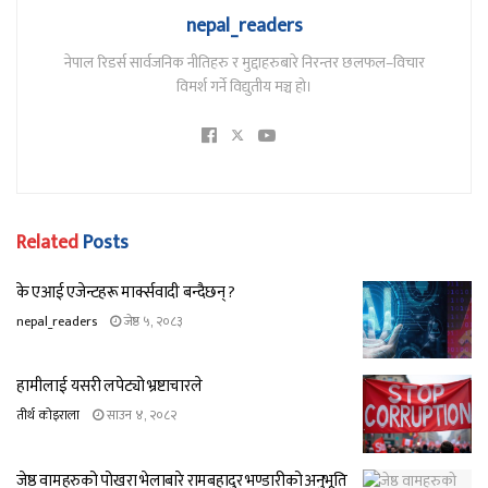
nepal_readers
नेपाल रिडर्स सार्वजनिक नीतिहरु र मुद्दाहरुबारे निरन्तर छलफल–विचार
विमर्श गर्ने विद्युतीय मञ्च हो।
Related
Posts
के एआई एजेन्टहरू मार्क्सवादी बन्दैछन् ?
nepal_readers
जेष्ठ ५, २०८३
हामीलाई यसरी लपेट्यो भ्रष्टाचारले
तीर्थ कोइराला
साउन ४, २०८२
जेष्ठ वामहरुको पोखरा भेलाबारे रामबहादुर भण्डारीको अनुभूति