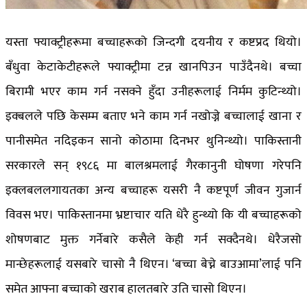
यस्ता फ्याक्ट्रीहरूमा बच्चाहरूको जिन्दगी दयनीय र कष्टप्रद थियो।
बँधुवा केटाकेटीहरूले फ्याक्ट्रीमा टन्न खानपिउन पाउँदैनथे। बच्चा
बिरामी भएर काम गर्न नसक्ने हुँदा उनीहरूलाई निर्मम कुटिन्थ्यो।
इक्बलले पछि केसम्म बताए भने काम गर्न नखोज्ने बच्चालाई खाना र
पानीसमेत नदिइकन सानो कोठामा दिनभर थुनिन्थ्यो। पाकिस्तानी
सरकारले सन् १९८६ मा बालश्रमलाई गैरकानुनी घोषणा गरेपनि
इक्लबललगायतका अन्य बच्चाहरू यसरी नै कष्टपूर्ण जीवन गुजार्न
विवस भए। पाकिस्तानमा भ्रष्टाचार यति धेरै हुन्थ्यो कि यी बच्चाहरूको
शोषणबाट मुक्त गर्नेबारे कसैले केही गर्न सक्दैनथे। धेरैजसो
मान्छेहरूलाई यसबारे चासो नै थिएन। ‘बच्चा बेच्ने बाउआमा’लाई पनि
समेत आफ्ना बच्चाको खराब हालतबारे उति चासो थिएन।