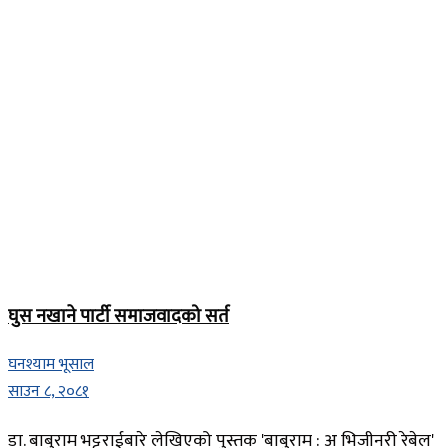
घुस नखाने पार्टी समाजवादको सर्त
घनश्याम भूसाल
साउन ८, २०८१
डा. बाबुराम भट्टराईबारे लेखिएको पुस्तक 'बाबुराम : अ भिजीनरी रेबेल'