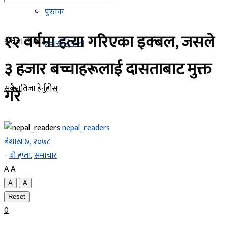
पुस्तक
१२ वर्षमा हत्या गरिएका इक्बल, जसले
नतिजा छैन
प्रवासी नेपाली
३ हजार बच्चाहरूलाई दासताबाट मुक्त
सबै नतिजा हेर्नुहोस्
गरे
nepal_readers
बैशाख ७, २०७८
-
यो हप्ता
,
समाचार
A
A
A
A
Reset
0