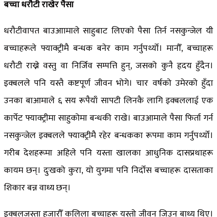
बच्चा धरौटी राखेर पैसा
धरौटीवापत बाउआामाले साहुबाट लिएको पैसा तिर्न नसकुन्जेल यी
बच्चाहरूले फ्याक्ट्रीमै बन्धक बनेर काम गर्नुपर्थ्यो। मानौँ, बच्चाहरू
धरौटी राख्ने वस्तु वा निर्जिव सम्पत्ति हुन्, जसको कुनै हृदय हुँदैन।
इक्बलले पनि यस्तै कष्टपूर्ण जीवन भोगे। चार वर्षको उमेरको हुँदा
उनका बाआमाले ६ सय रूपैयाँ सापटी लिनकै लागि इक्बललाई एक
कार्पेट फ्याक्ट्रीमा साहुकोमा बन्धकी राखे। बाउआमाले पैसा फिर्ता गर्न
नसकुन्जेल इक्बलले फ्याक्ट्रीमै रहेर बन्धकका रूपमा काम गर्नुपर्थ्यो।
गरीब देशहरूमा अहिले पनि यस्ता खालका आधुनिक दासप्रथाहरू
कायम छन्। दुःखको कुरा, यो युगमा पनि निर्दोस बच्चाहरू दासताका
शिकार बन्न वाध्य छन्।
इक्बलजस्ता हजारौँ कलिला बच्चाहरू यस्तो जीवन जिउन बाध्य थिए।