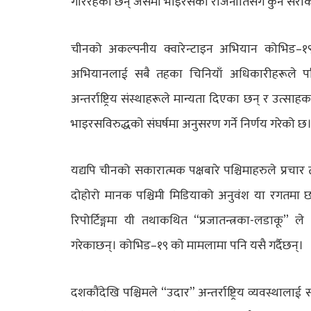
गरिरहेका छन् जसमा भाइरसको राजनीतिसँग कुनै सरोक
चीनको अकल्पनीय क्वारेन्टाइन अभियान कोभिड–१
अभियानलाई सबै तहका चिनियाँ अधिकारीहरूले पर
अन्तर्राष्ट्रिय संस्थाहरूले मान्यता दिएका छन् र उत
भाइरसविरुद्धको संघर्षमा अनुसरण गर्ने निर्णय गरेको छ
यद्यपि चीनको सकारात्मक पक्षबारे पश्चिमाहरुले प्रचार 
दोहोरो मानक पश्चिमी मिडियाको अनुवंश या रगतमा छ। 
रिपोर्टिङ्गमा यी तथाकथित “प्रजातन्त्रका-लडाकू” ल
गरेकाछन्। कोभिड–१९ को मामलामा पनि यसै गर्दैछन्।
दशकौंदेखि पश्चिमले “उदार” अन्तर्राष्ट्रिय व्यवस्थालाई 