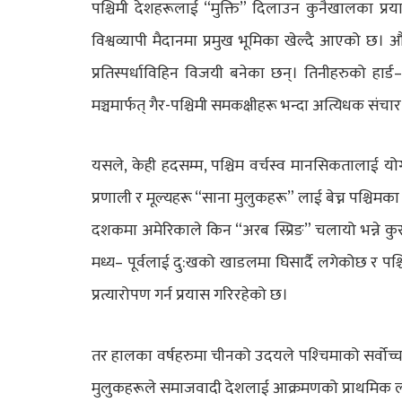
पश्चिमी देशहरूलाई “मुक्ति” दिलाउन कुनैखालका प्रया
विश्वव्यापी मैदानमा प्रमुख भूमिका खेल्दै आएको छ। औद्
प्रतिस्पर्धाविहिन विजयी बनेका छन्। तिनीहरुको हार्ड–
मञ्चमार्फत् गैर-पश्चिमी समकक्षीहरू भन्दा अत्यिधक संच
यसले, केही हदसम्म, पश्चिम वर्चस्व मानसिकतालाई योग
प्रणाली र मूल्यहरू “साना मुलुकहरू” लाई बेच्न पश्चि
दशकमा अमेरिकाले किन “अरब स्प्रिङ” चलायो भन्ने क
मध्य– पूर्वलाई दु:खको खाडलमा घिसार्दै लगेकोछ र पश्चि
प्रत्यारोपण गर्न प्रयास गरिरहेको छ।
तर हालका वर्षहरुमा चीनको उदयले पश्‍चिमाको सर्वोच्
मुलुकहरूले समाजवादी देशलाई आक्रमणको प्राथमिक लक