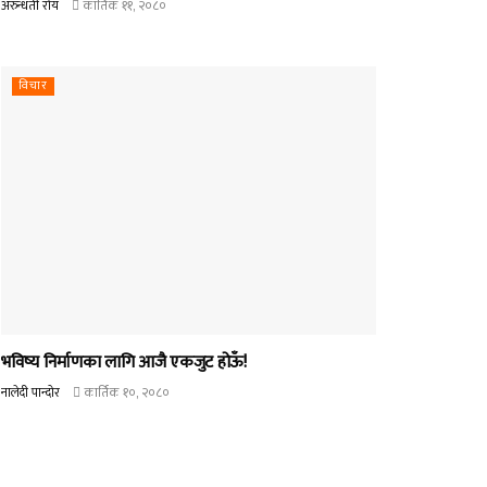
अरुन्धती रोय
कार्तिक ११, २०८०
विचार
भविष्य निर्माणका लागि आजै एकजुट होऊँ!
नालेदी पान्दोर
कार्तिक १०, २०८०