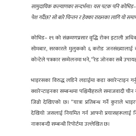
सामुदायिक कल्याणका सन्दर्भमा। यस पटक पनि कोभिड–१९ 
पेश गर्दैछ? सो बारे चिन्तन र हेक्का राख्‍नका लागि यो समाच
कोभिड– १९ को संक्रमणप्रसार वृद्धि रोक्न इटाली अधि
सोमबार, सरकारले मुलुकको ६ करोड जनसंख्यालाई करीव न
कोन्टेले पत्रकार सम्मेलनमा भने, “रेड जोनका सबै उपा
भाइरसका विरुद्ध लडिने लडाईमा कडा क्वारेन्टाइन गर्नु
क्वारेन्टाइनका सम्बन्धमा पश्चिमीहरुले समाजवादी चीन
जिव्रो देखिएको छ। “यात्रा प्रतिबन्ध गर्ने कुराले 
देखियो जसलाई नियमित गर्न आफ्नो प्रयासहरूलाई निर
नाकाबन्दी सम्बन्धी रिपोर्टमा उल्लेखित छ।