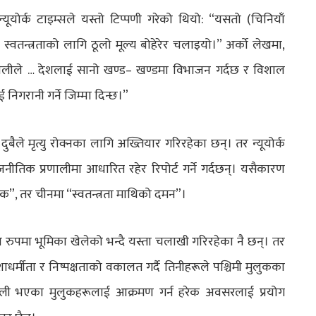
यूयोर्क टाइम्सले यस्तो टिप्पणी गरेको थियो: “यसतो (चिनियाँ
वतन्त्रताको लागि ठूलो मूल्य बोहेरेर चलाइयो।” अर्को लेखमा,
्रणालीले … देशलाई सानो खण्ड– खण्डमा विभाजन गर्दछ र विशाल
निगरानी गर्ने जिम्मा दिन्छ।”
ले मृत्यु रोक्नका लागि अख्तियार गरिरहेका छन्। तर न्यूयोर्क
राजनीतिक प्रणालीमा आधारित रहेर रिपोर्ट गर्ने गर्दछन्। यसैकारण
यक”, तर चीनमा “स्वतन्त्रता माथिको दमन”।
रका रुपमा भूमिका खेलेको भन्दै यस्ता चलाखी गरिरहेका नै छन्। तर
ाधर्मीता र निष्पक्षताको वकालत गर्दै तिनीहरूले पश्चिमी मुलुकका
णाली भएका मुलुकहरूलाई आक्रमण गर्न हरेक अवसरलाई प्रयोग